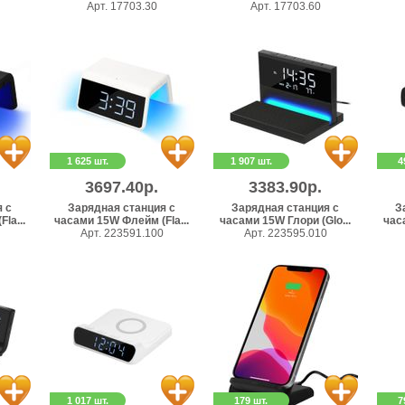
Арт. 17703.30
Арт. 17703.60
1 625 шт.
1 907 шт.
4
3697.40р.
3383.90р.
 с
Зарядная станция с
Зарядная станция с
З
la...
часами 15W Флейм (Fla...
часами 15W Глори (Glo...
час
Арт. 223591.100
Арт. 223595.010
1 017 шт.
179 шт.
7