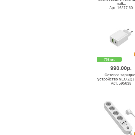
наб...
Арт. 16877.60
762 шт.
990.00р.
Сетевое зарядн
устройство NEO ZQ3 P
Арт. 595638