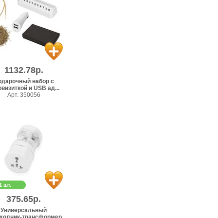
1132.78р.
одарочный набор с
визиткой и USB ад...
Арт. 350056
1 шт.
375.65р.
Универсальный
ходник-трансформер