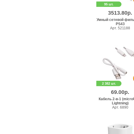
95 шт.
3513.80р.
Умный сетевой фильт
PS43
Арт. 521188
2 382 шт.
69.00р.
Кабель 2-в-1 (micr
Lightning)
Арт. 6890