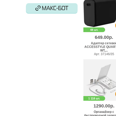
48 шт.
649.00р.
Адаптер сетево
ACCESSTYLE QUART
WT,...
Арт. 37146/35
1 118 шт.
1290.00р.
Органайзер с
беспроводной заряд