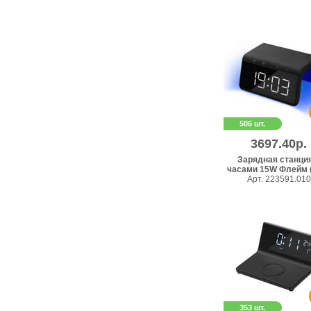
506 шт.
3697.40р.
Зарядная станция
часами 15W Флейм (F
Арт. 223591.010
353 шт.