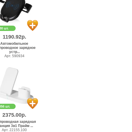
80 шт.
1190.92р.
Автомобильное
проводное зарядное
устр...
Арт. 590934
056 шт.
2375.00р.
проводная зарядная
анция 3в1 Прайм ...
Арт. 22155.100