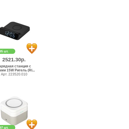
95 шт.
2521.30р.
арядная станция с
ами 15W Ригель (Ri...
Арт. 223520.010
97 шт.