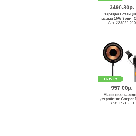
3490.30р.
Зарядная станция
часами 15W Зенит (Z
Арт. 223521.010
1 635 шт.
957.00р.
Магнитное заряд
устройство Cooper R
Арт. 17715.30