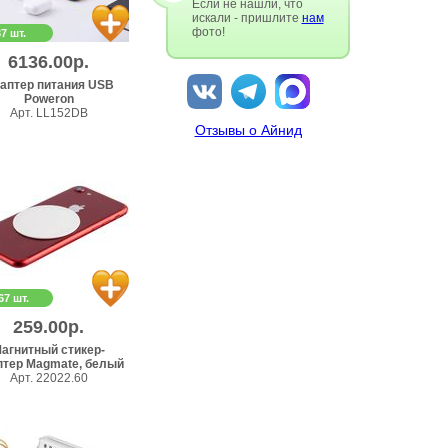
Если не нашли, что
искали - пришлите
нам
фото!
37 шт.
6136.00р.
аптер питания USB
Poweron
Арт. LL152DB
Отзывы о Айнид
67 шт.
259.00р.
агнитный стикер-
птер Magmate, белый
Арт. 22022.60