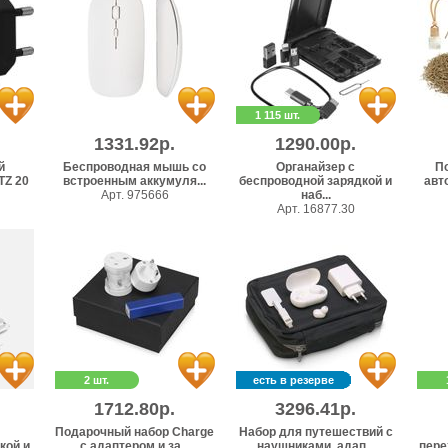
1 115 шт.
1331.92р.
1290.00р.
й
Беспроводная мышь со
Органайзер с
П
Z 20
встроенным аккумуля...
беспроводной зарядкой и
авто
Арт. 975666
наб...
Арт. 16877.30
2 шт.
есть в резерве
1712.80р.
3296.41р.
Подарочный набор Charge
Набор для путешествий с
кой и
с адаптером и за...
наушниками, адап...
пере