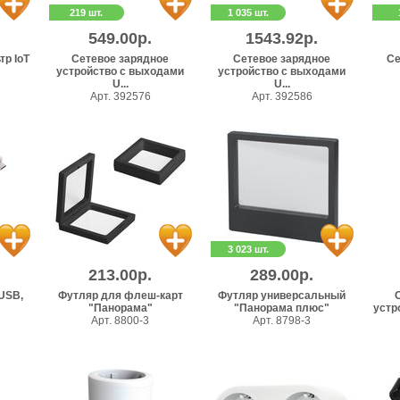
219 шт.
1 035 шт.
549.00р.
1543.92р.
р IoT
Сетевое зарядное
Сетевое зарядное
Се
устройство c выходами
устройство c выходами
U...
U...
Арт. 392576
Арт. 392586
3 023 шт.
213.00р.
289.00р.
oUSB,
Футляр для флеш-карт
Футляр универсальный
"Панорама"
"Панорама плюс"
устро
Арт. 8800-3
Арт. 8798-3