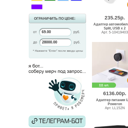
235.25р.
ОГРАНИЧИТЬ ПО ЦЕНЕ:
Адаптер автомобил
Split, USB x 2
от
руб.
Арт. 5-10419403
до
руб.
* Нажмите “Enter” после ввода цены
111 шт.
6136.00р.
Адаптер питания 
Poweron
Арт. LL152N