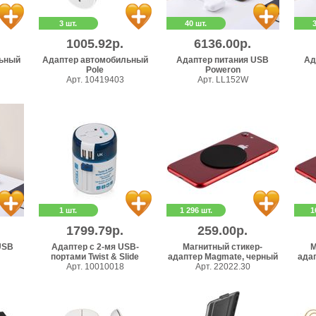
3 шт.
40 шт.
1005.92р.
6136.00р.
ьный
Адаптер автомобильный
Адаптер питания USB
Ад
Pole
Poweron
Арт. 10419403
Арт. LL152W
1 шт.
1 296 шт.
1
1799.79р.
259.00р.
USB
Адаптер с 2-мя USB-
Магнитный стикер-
М
портами Twist & Slide
адаптер Magmate, черный
ада
Арт. 10010018
Арт. 22022.30