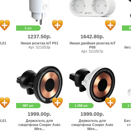
1 шт.
3
1237.50р.
1642.80р.
PL01
Умная розетка IoT P01
Умная двойная розетка IoT
Арт. 521053p
P08
бес
Арт. 521057p
987 шт.
1 458 шт.
1 
1999.00р.
1999.00р.
PL01
Держатель для
Держатель для
Бес
смартфона Cooper Auto
смартфона Cooper Auto
ст
Wire...
Wire...