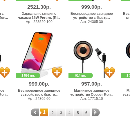
2521.30р.
999.00р.
 с
Зарядная станция с
Беспроводное зарядное
Бес
en...
часами 15W Ригель (Ri...
устройство с быстр...
ст
Арт. 223520.100
Арт. 24305.30
1 599 шт.
914 шт.
1 
999.00р.
957.00р.
ное
Беспроводное зарядное
Магнитное зарядное
М
on...
устройство с быстр...
устройство Cooper Ron...
устр
Арт. 24305.60
Арт. 17715.10
1
2
3
4
5
6