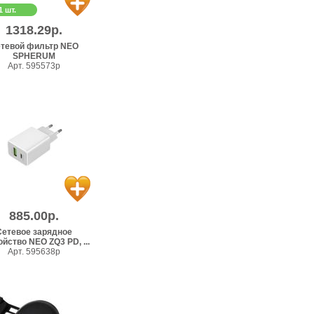
1 шт.
1318.29р.
тевой фильтр NEO
SPHERUM
Арт. 595573p
885.00р.
Сетевое зарядное
йство NEO ZQ3 PD, ...
Арт. 595638p