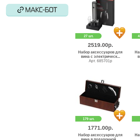
27 шт.
4
2519.00р.
Набор аксессуаров для
На
вина с электрическ...
в
Арт. 685701p
179 шт.
1771.00р.
Набор аксессуаров для
На
вина в подарочной ...