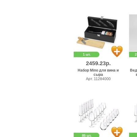
1 шт.
2
2459.23р.
Набор Mino для вина и
Вед
сыра
Арт. 11284000
85 шт.