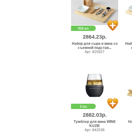
918 шт.
2864.23р.
Набор для сыра и вина со
Наб
съемной подстав...
Арт. 825927
2 шт.
2882.03р.
Тумблер для вина WINE
На
KUZIE
Арт. 842038