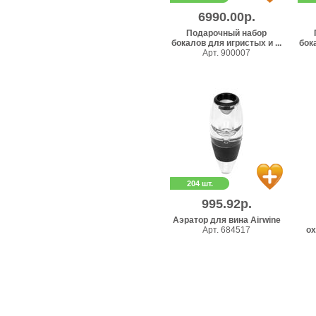
6990.00р.
Подарочный набор
бокалов для игристых и ...
бока
Арт. 900007
204 шт.
995.92р.
Аэратор для вина Airwine
Арт. 684517
ох