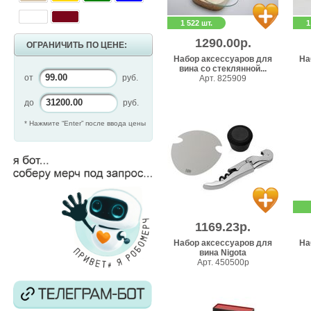
1 522 шт.
1
1290.00р.
ОГРАНИЧИТЬ ПО ЦЕНЕ:
Набор аксессуаров для
На
вина со стеклянной...
от
руб.
Арт. 825909
до
руб.
* Нажмите “Enter” после ввода цены
1169.23р.
Набор аксессуаров для
На
вина Nigota
Арт. 450500p