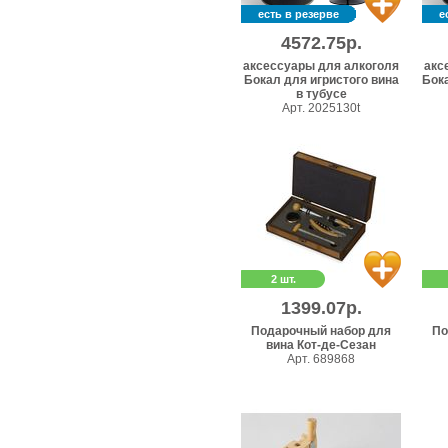
есть в резерве
е
4572.75р.
аксессуары для алкоголя
акс
Бокал для игристого вина
Бока
в тубусе
Арт. 2025130t
2 шт.
1399.07р.
Подарочный набор для
По
вина Кот-де-Сезан
Арт. 689868