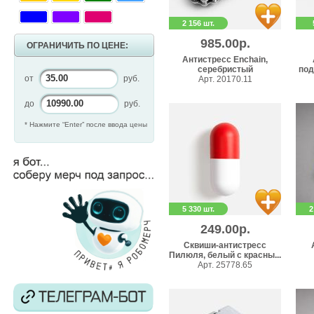
2 156 шт.
985.00р.
ОГРАНИЧИТЬ ПО ЦЕНЕ:
Антистресс Enchain,
серебристый
под
от
руб.
Арт. 20170.11
до
руб.
* Нажмите “Enter” после ввода цены
5 330 шт.
2
249.00р.
Сквиши-антистресс
Пилюля, белый с красны...
Арт. 25778.65