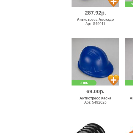
3
287.92р.
Антистресс Авокадо
Арт. 549011
2 шт.
69.00р.
Антистресс Каска
А
Арт. 549202p