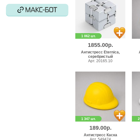
1 062 шт.
1855.00р.
Антистресс Eternica,
серебристый
Арт. 20165.10
1 347 шт.
2
189.00р.
Антистресс Каска
Арт. 549474