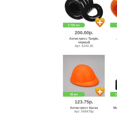
2 732 шт.
200.00р.
Антистресс Tangle,
черный
Арт. 4244.30
32 шт.
1
123.75р.
Антистресс Каска
Ма
Арт. 549478p