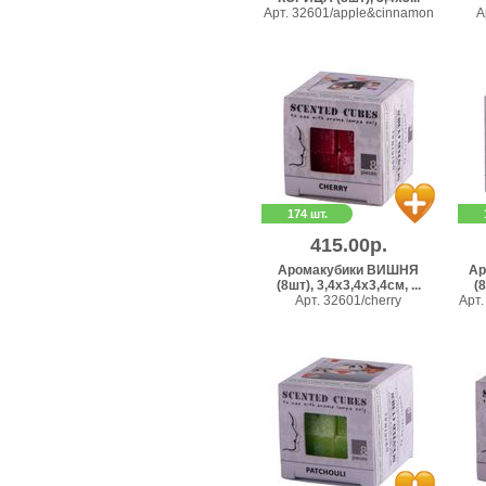
Арт. 32601/apple&cinnamon
А
174 шт.
415.00р.
Аромакубики ВИШНЯ
Ар
(8шт), 3,4х3,4х3,4см, ...
(8
Арт. 32601/cherry
Арт.