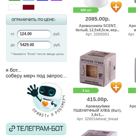
400 шт.
2085.00р.
ОГРАНИЧИТЬ ПО ЦЕНЕ:
Аромалампа SCENT,
Аро
белый, 12,5х8,5см, кер...
и
от
руб.
Арт. 32600/01
Арт.
до
руб.
* Нажмите “Enter” после ввода цены
3 шт.
415.00р.
Аромакубики
Аро
ПШЕНИЧНЫЙ ХЛЕБ (8шт),
3,4х3,...
Арт. 32601/wheat_bread