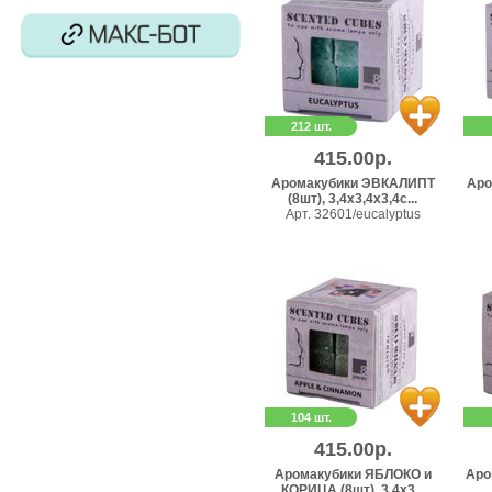
212 шт.
415.00р.
Аромакубики ЭВКАЛИПТ
Аро
(8шт), 3,4х3,4х3,4с...
Арт. 32601/eucalyptus
104 шт.
415.00р.
Аромакубики ЯБЛОКО и
Аро
КОРИЦА (8шт), 3,4х3...