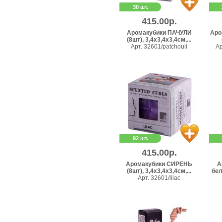
30 шт.
415.00р.
Аромакубики ПАЧУЛИ
Аро
(8шт), 3,4х3,4х3,4см,...
Арт. 32601/patchouli
Ар
92 шт.
415.00р.
Аромакубики СИРЕНЬ
А
(8шт), 3,4х3,4х3,4см,...
бел
Арт. 32601/lilac