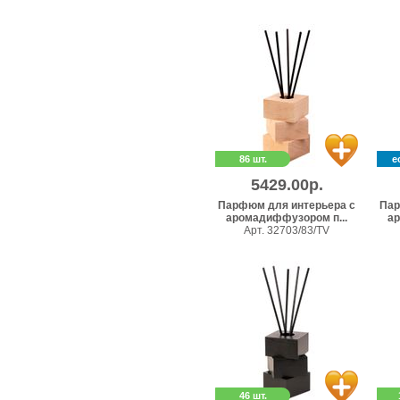
86 шт.
е
5429.00р.
Парфюм для интерьера с
Пар
аромадиффузором п...
ар
Арт. 32703/83/TV
46 шт.