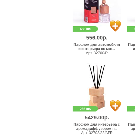
488 шт.
556.00р.
Парфюм для автомобиля
Пар
и интерьера по мот...
и
Арт. 32700/R
256 шт.
5429.00р.
Парфюм для интерьера с
Пар
аромадиффузором п...
ар
Арт. 32703/83/AFR