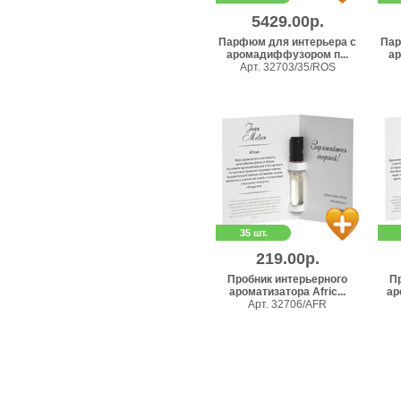
5429.00р.
Парфюм для интерьера с
Пар
аромадиффузором п...
ар
Арт. 32703/35/ROS
35 шт.
219.00р.
Пробник интерьерного
П
ароматизатора Afric...
ар
Арт. 32706/AFR