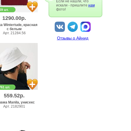
Если не нашли, что
искали - пришлите
нам
фото!
69 шт.
1290.00р.
а Wintertude, красная
с белым
Арт. 21284.56
Отзывы о Айнид
761 шт.
559.52р.
ама Manila, унисекс
Арт. 2182901