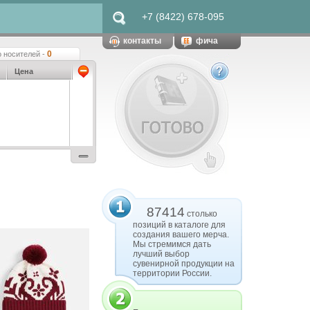
+7 (8422) 678-095
контакты
фича
0
 носителей -
Цена
87414
столько
позиций в каталоге для
создания вашего мерча.
Мы стремимся дать
лучший выбор
сувенирной продукции на
территории России.