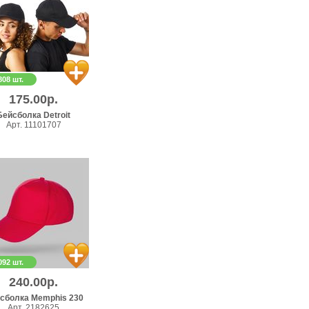
808 шт.
175.00р.
Бейсболка Detroit
Арт. 11101707
092 шт.
240.00р.
сболка Memphis 230
Арт. 2182625