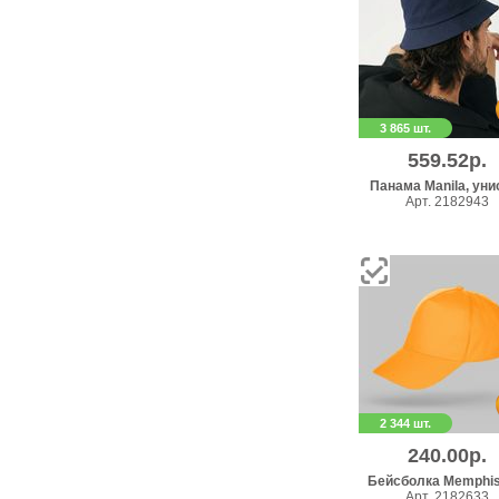
3 865 шт.
559.52р.
Панама Manila, уни
Арт. 2182943
2 344 шт.
240.00р.
Бейсболка Memphis
Арт. 2182633