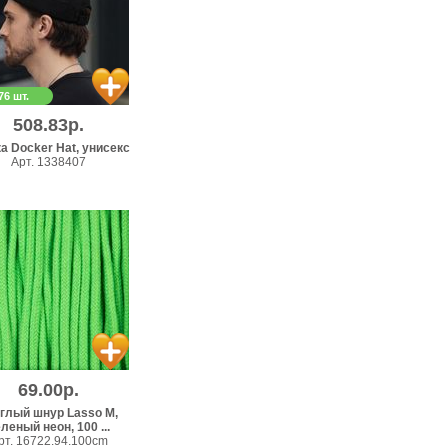
76 шт.
508.83р.
а Docker Hat, унисекс
Арт. 1338407
69.00р.
глый шнур Lasso M,
леный неон, 100 ...
рт. 16722.94.100cm