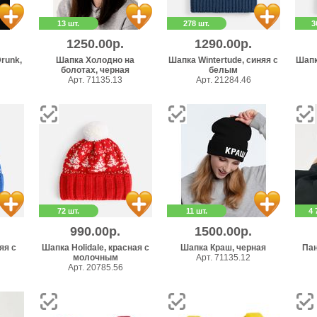
13 шт.
278 шт.
3
1250.00р.
1290.00р.
runk,
Шапка Холодно на
Шапка Wintertude, синяя с
Шапк
болотах, черная
белым
Арт. 71135.13
Арт. 21284.46
72 шт.
11 шт.
4 
990.00р.
1500.00р.
яя с
Шапка Holidale, красная с
Шапка Краш, черная
Пан
молочным
Арт. 71135.12
Арт. 20785.56