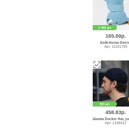
1 492 шт.
165.00р.
Бейсболка Detro
Арт. 11101705
393 шт.
458.83р.
Шапка Docker Hat, у
Арт. 1338412