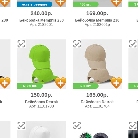
есть в резерве
436 шт.
3 
240.00р.
169.00р.
 230
Бейсболка Memphis 230
Бейсболка Memphis 230
Арт. 2182601
Арт. 2182601p
4 680 шт.
607 шт.
6 
150.00р.
165.00р.
it
Бейсболка Detroit
Бейсболка Detroit
Арт. 11101708
Арт. 11101704