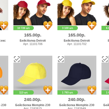
10 726 шт.
3 100 шт.
6 
165.00р.
165.00р.
секс
Бейсболка Detroit
Бейсболка Detroit
Арт. 11101706
Арт. 11101702
113 шт.
1 793 шт.
1 
240.00р.
240.00р.
 230
Бейсболка Memphis 230
Бейсболка Memphis 230
Бей
Арт. 2182615
Арт. 2182649