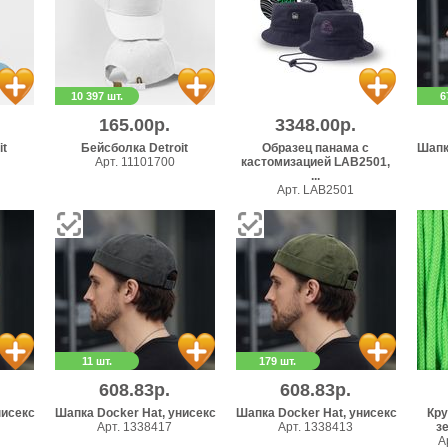
10 397 шт.
6
165.00р.
3348.00р.
it
Бейсболка Detroit
Образец панама с
Шапк
Арт. 11101700
кастомизацией LAB2501,
...
Арт. LAB2501
11 шт.
179 шт.
608.83р.
608.83р.
нисекс
Шапка Docker Hat, унисекс
Шапка Docker Hat, унисекс
Кру
Арт. 1338417
Арт. 1338413
зе
А