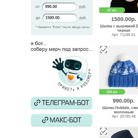
от
руб.
27 шт.
до
руб.
1500.00р.
Шапка с вышивкой D
* Нажмите “Enter” после ввода цены
черная
Арт. 71186.01
119 шт.
990.00р.
Шапка Holidale, син
молочным
Арт. 20785.46