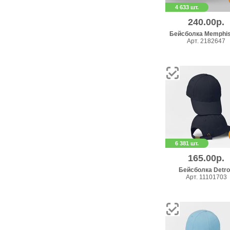
4 633 шт.
240.00р.
Бейсболка Memphis
Арт. 2182647
6 381 шт.
165.00р.
Бейсболка Detro
Арт. 11101703