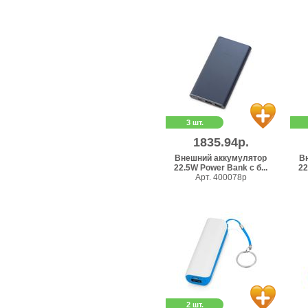
3 шт.
1835.94р.
Внешний аккумулятор
В
22.5W Power Bank с б...
22
Арт. 400078p
2 шт.