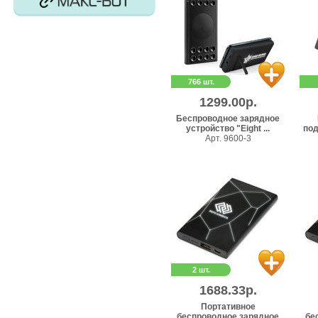
766 шт.
1299.00р.
Беспроводное зарядное
устройство "Eight ...
под
Арт. 9600-3
2 шт.
1688.33р.
Портативное
беспроводное зарядное
бе