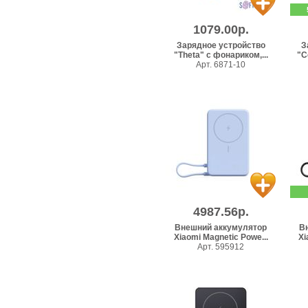
1079.00р.
Зарядное устройство
З
"Theta" с фонариком,...
"C
Арт. 6871-10
4987.56р.
Внешний аккумулятор
В
Xiaomi Magnetic Powe...
Xi
Арт. 595912