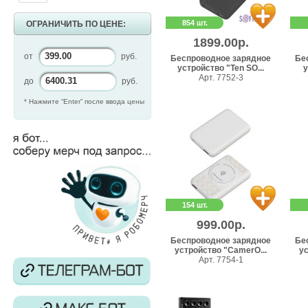
854 шт.
ОГРАНИЧИТЬ ПО ЦЕНЕ:
1899.00р.
от
руб.
Беспроводное зарядное
Бе
устройство "Ten SO...
у
Арт. 7752-3
до
руб.
* Нажмите “Enter” после ввода цены
154 шт.
999.00р.
Беспроводное зарядное
Бе
устройство "CamerO...
ус
Арт. 7754-1