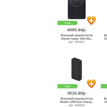
2 шт.
4095.94р.
Внешний аккумулятор
В
Xiaomi Super Slim Ma...
Xi
Арт. 595937
3 шт.
3016.80р.
Внешний аккумулятор
В
Redmi 18W Fast Charg...
X
Арт. 400006