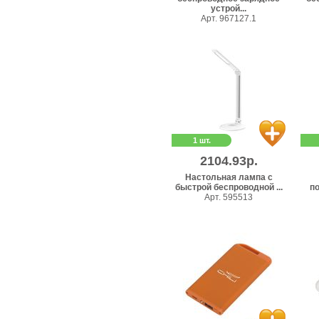
устрой...
Арт. 967127.1
1 шт.
2104.93р.
Настольная лампа с
быстрой беспроводной ...
п
Арт. 595513