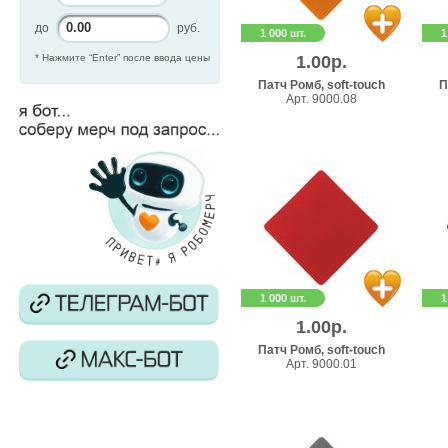
до
руб.
1 000 шт.
1
* Нажмите “Enter” после ввода цены
1.00р.
Патч Ромб, soft-touch
П
Арт. 9000.08
1 000 шт.
1
1.00р.
Патч Ромб, soft-touch
Арт. 9000.01