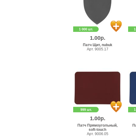
1 000 шт.
1
1.00р.
Патч Щит, nubuk
Арт. 9005.17
999 шт.
1
1.00р.
Патч Прямоугольный,
П
soft-touch
Арт. 9006.05