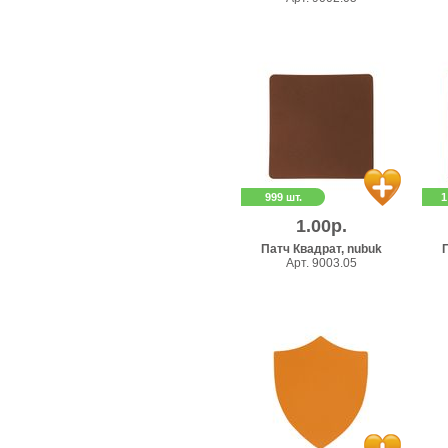
999 шт.
1
1.00р.
Патч Квадрат, nubuk
П
Арт. 9003.05