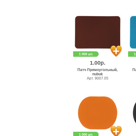
1 000 шт.
1
1.00р.
Патч Прямоугольный,
П
nubuk
Арт. 9007.05
1 000 шт.