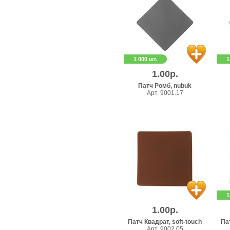
1 000 шт.
1
1.00р.
Патч Ромб, nubuk
Арт. 9001.17
1
1.00р.
Патч Квадрат, soft-touch
Пат
Арт. 9002.05