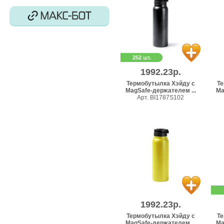
252 шт.
1992.23р.
Термобутылка Хэйду с
Те
MagSafe-держателем ...
Ma
Арт. BI1787S102
1992.23р.
Термобутылка Хэйду с
Те
MagSafe-держателем ...
Ma