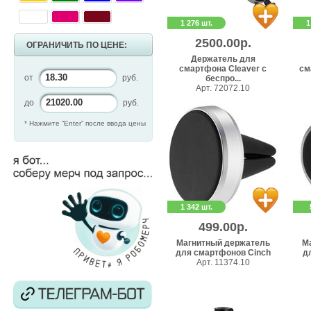
1 276 шт.
1
2500.00р.
ОГРАНИЧИТЬ ПО ЦЕНЕ:
Держатель для
смартфона Cleaver с
см
от
руб.
беспро...
Арт. 72072.10
до
руб.
* Нажмите “Enter” после ввода цены
1 342 шт.
499.00р.
Магнитный держатель
М
для смартфонов Cinch
д
Арт. 11374.10