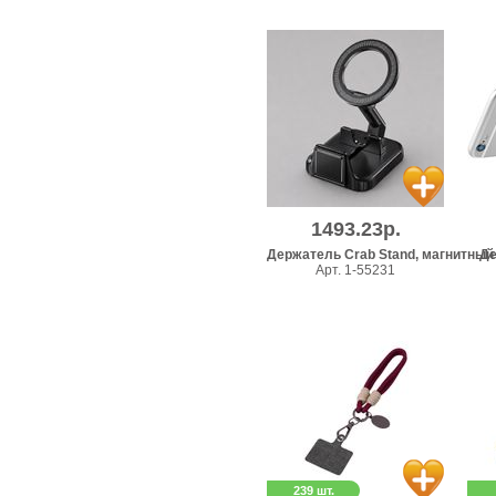
1493.23р.
Держатель Crab Stand, магнитный
Де
Арт. 1-55231
239 шт.