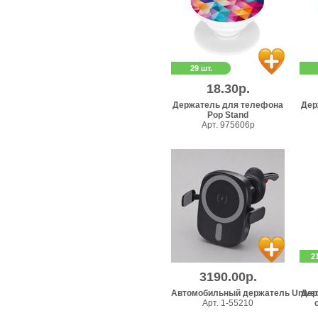
29 шт.
18.30р.
Держатель для телефона
Дер
Pop Stand
Арт. 975606p
2
3190.00р.
Автомобильный держатель Univers
Дер
Арт. 1-55210