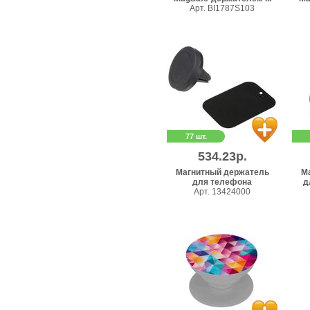
Арт. BI1787S103
77 шт.
534.23р.
Магнитный держатель
М
для телефона
д
Арт. 13424000