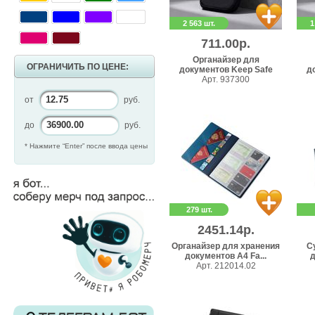
2 563 шт.
1
711.00р.
Органайзер для
ОГРАНИЧИТЬ ПО ЦЕНЕ:
документов Keep Safe
д
Арт. 937300
от
руб.
до
руб.
* Нажмите “Enter” после ввода цены
279 шт.
2451.14р.
Органайзер для хранения
С
документов А4 Fa...
д
Арт. 212014.02