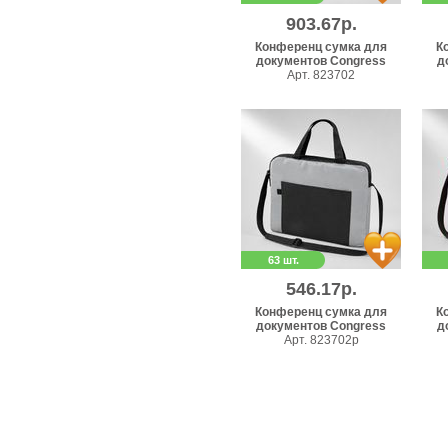
903.67р.
Конференц сумка для
К
документов Congress
д
Арт. 823702
63 шт.
546.17р.
Конференц сумка для
К
документов Congress
д
Арт. 823702p