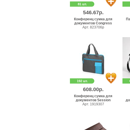
81 шт.
546.67р.
Конференц сумка для
Па
документов Congress
Арт. 823706p
192 шт.
608.00р.
Конференц сумка для
документов Session
до
Арт. 1919307