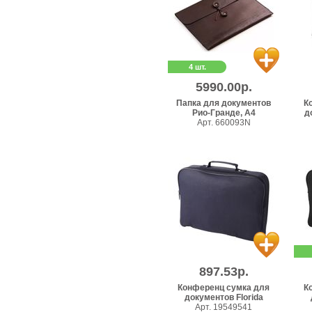
4 шт.
5990.00р.
Папка для документов
К
Рио-Гранде, А4
д
Арт. 660093N
897.53р.
Конференц сумка для
К
документов Florida
Арт. 19549541