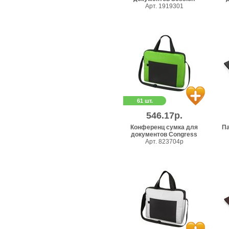
Арт. 1919301
61 шт.
546.17р.
Конференц сумка для
Па
документов Congress
Арт. 823704p