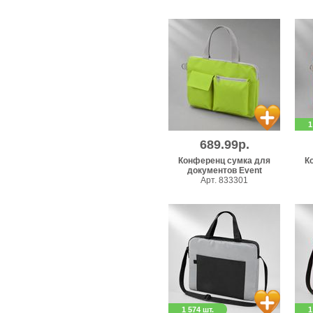
1
689.99р.
Конференц сумка для
К
документов Event
Арт. 833301
1 574 шт.
1