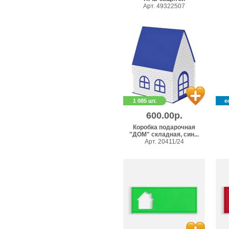
Арт. 49322507
1 085 шт.
е
600.00р.
Коробка подарочная
"ДОМ" складная, син...
Арт. 20411/24