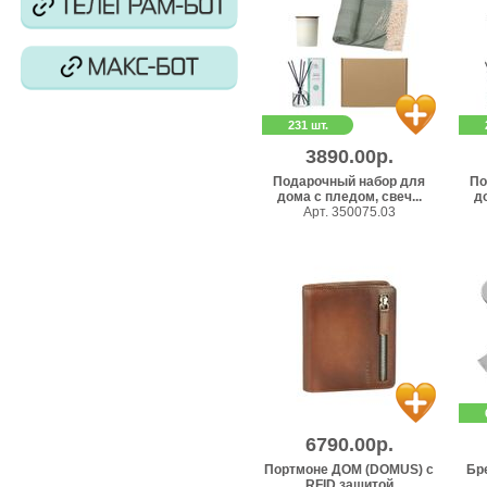
231 шт.
3890.00р.
Подарочный набор для
По
дома с пледом, свеч...
до
Арт. 350075.03
6790.00р.
Портмоне ДОМ (DOMUS) с
Бре
RFID защитой