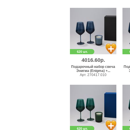
620 шт.
4016.60р.
Подарочный набор свеча
Под
Энигма (Enigma) +...
Арт. 270417.010
620 шт.