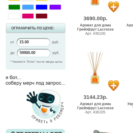
3690.00р.
Аромат для дома
Аро
ОГРАНИЧИТЬ ПО ЦЕНЕ:
Грейпфрут Lacrosse
Арт. 436100
от
руб.
до
руб.
* Нажмите “Enter” после ввода цены
3144.23р.
Аромат для дома
Ук
Грейпфрут Lacrosse
Арт. 436105