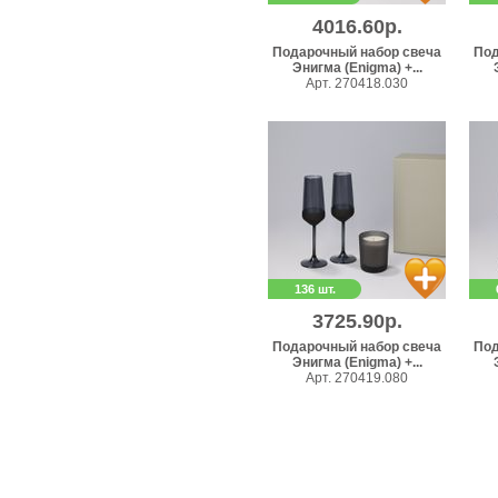
4016.60р.
Подарочный набор свеча
Под
Энигма (Enigma) +...
Арт. 270418.030
136 шт.
3725.90р.
Подарочный набор свеча
Под
Энигма (Enigma) +...
Арт. 270419.080