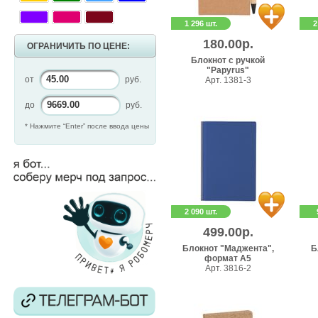
1 296 шт.
2
180.00р.
ОГРАНИЧИТЬ ПО ЦЕНЕ:
Блокнот с ручкой
"Papyrus"
от
руб.
Арт. 1381-3
до
руб.
* Нажмите “Enter” после ввода цены
2 090 шт.
499.00р.
Блокнот "Маджента",
Б
формат А5
Арт. 3816-2