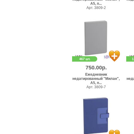
А5, п...
Арт. 3809-2
467 шт.
1
750.00р.
Ежедневник
недатированный "Милан",
нед
А5, п...
Арт. 3809-7