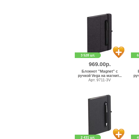
3 528 шт.
6
969.00р.
Блокнот "Magnet" с
ручкой Vega на магнит...
руч
Арт. 9711-3V
2 431 шт.
4