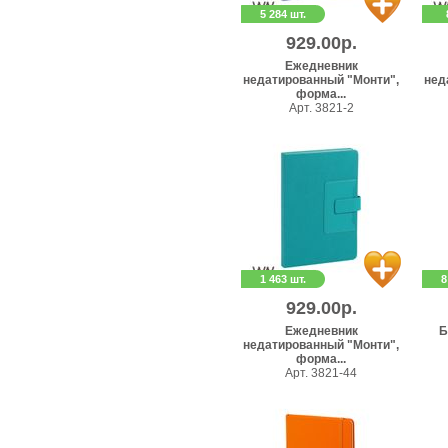
5 284 шт.
929.00р.
Ежедневник
недатированный "Монти",
нед
форма...
Арт. 3821-2
1 463 шт.
8
929.00р.
Ежедневник
Б
недатированный "Монти",
форма...
Арт. 3821-44