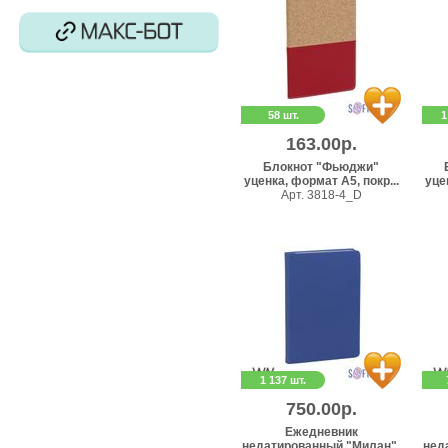
58 шт.
1
163.00р.
Блокнот "Фьюджи"
уценка, формат А5, покр...
уце
Арт. 3818-4_D
1 137 шт.
750.00р.
Ежедневник
недатированный "Милан",
нед