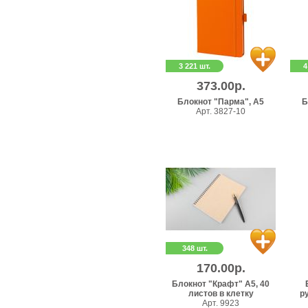
3 221 шт.
4
373.00р.
Блокнот "Парма", А5
Б
Арт. 3827-10
348 шт.
170.00р.
Блокнот "Крафт" А5, 40
листов в клетку
ру
Арт. 9923