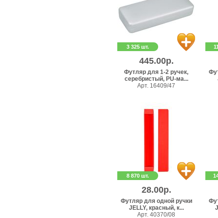
3 325 шт.
1
445.00р.
Футляр для 1-2 ручек,
Фу
серебристый, PU-ма...
Арт. 16409/47
8 870 шт.
1
28.00р.
Футляр для одной ручки
Фу
JELLY, красный, к...
J
Арт. 40370/08