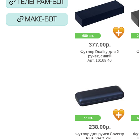
680 шт.
2
377.00р.
Футляр Duality для 2
Ф
ручек, синий
Арт. 16168.40
77 шт.
4
238.00р.
Футляр для ручек Coverty
Фу
Plus, ver.2, си...