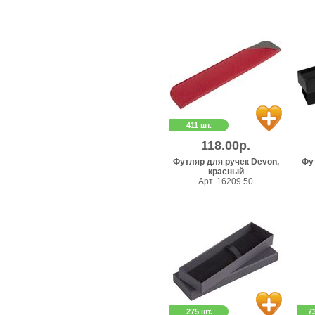
411 шт.
118.00р.
Футляр для ручек Devon,
Фу
красный
Арт. 16209.50
275 шт.
7