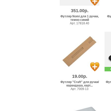
351.00р.
Футляр Nomi для 1 ручки,
Фу
темно-синий
Арт. 17818.40
19.00р.
Футляр "Craft" для ручки/
Фут
карандаша, карт...
Арт. 7009-13