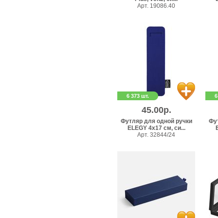
Арт. 19086.40
6 373 шт.
6
45.00р.
Футляр для одной ручки
Фу
ELEGY 4х17 см, си...
Арт. 32844/24