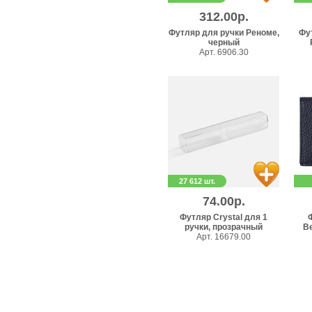
312.00р.
Футляр для ручки Реноме,
Фу
черный
Арт. 6906.30
27 612 шт.
74.00р.
Футляр Crystal для 1
ручки, прозрачный
Be
Арт. 16679.00