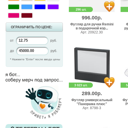
296 шт.
996.00р.
Футляр для ручки Remini
Ф
ОГРАНИЧИТЬ ПО ЦЕНЕ:
в подарочной кор...
ру
Арт. 20922.30
от
руб.
до
руб.
* Нажмите “Enter” после ввода цены
3 023 шт.
5
289.00р.
Футляр универсальный
Фу
"Панорама плюс"
P
Арт. 8798-3