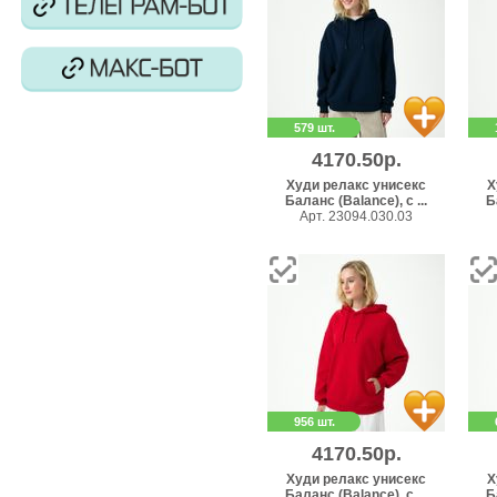
579 шт.
4170.50р.
Худи релакс унисекс
Х
Баланс (Balance), с ...
Б
Арт. 23094.030.03
956 шт.
4170.50р.
Худи релакс унисекс
Х
Баланс (Balance), с ...
Б