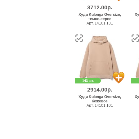
3712.00р.
Худи Kulonga Oversize,
Ху
темно-серое
Арт. 14101.131
143 шт.
2914.00р.
Худи Kulonga Oversize,
Ху
бежевое
Арт. 14101.101