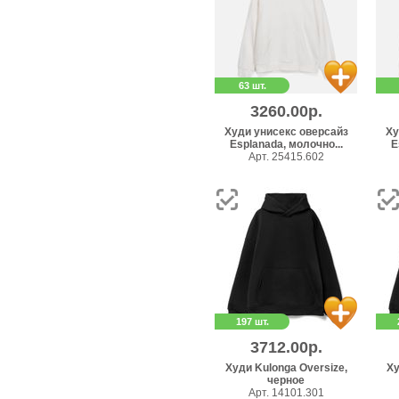
63 шт.
3260.00р.
Худи унисекс оверсайз
Ху
Esplanada, молочно...
E
Арт. 25415.602
197 шт.
3712.00р.
Худи Kulonga Oversize,
Ху
черное
Арт. 14101.301