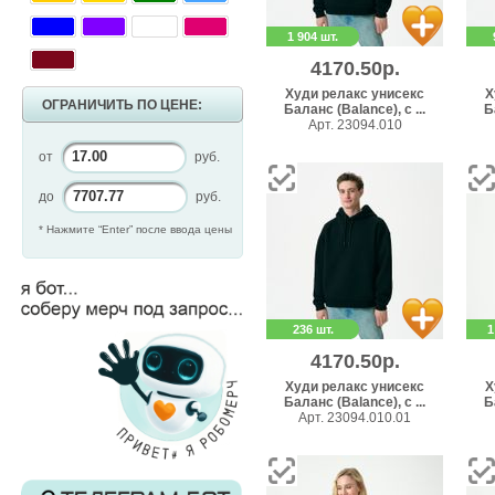
1 904 шт.
4170.50р.
Худи релакс унисекс
Х
ОГРАНИЧИТЬ ПО ЦЕНЕ:
Баланс (Balance), с ...
Б
Арт. 23094.010
от
руб.
до
руб.
* Нажмите “Enter” после ввода цены
236 шт.
1
4170.50р.
Худи релакс унисекс
Х
Баланс (Balance), с ...
Б
Арт. 23094.010.01