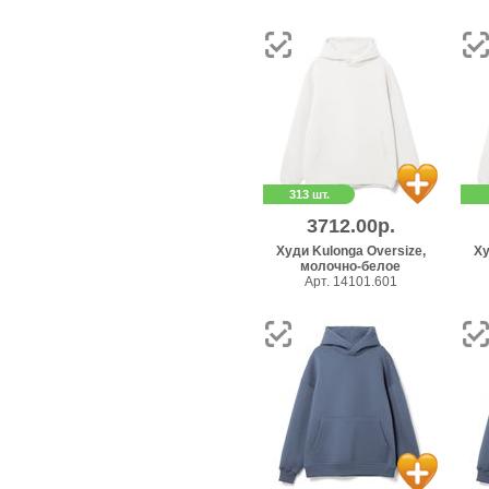
313 шт.
3712.00р.
Худи Kulonga Oversize,
Ху
молочно-белое
Арт. 14101.601