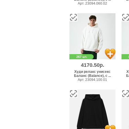
Арт. 23094.060.02
267 шт.
4170.50р.
Худи релакс унисекс
Х
Баланс (Balance), с ...
Б
Арт. 23094.100.01