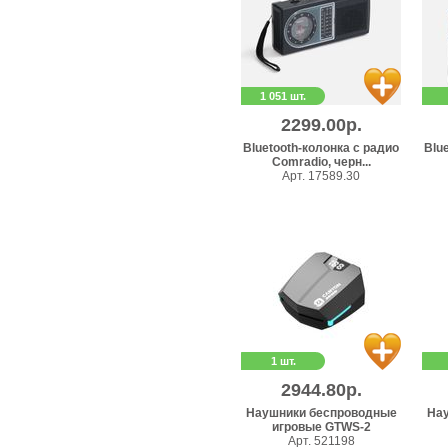
1 051 шт.
2299.00р.
Bluetooth-колонка с радио
Blu
Comradio, черн...
Арт. 17589.30
1 шт.
2944.80р.
Наушники беспроводные
На
игровые GTWS-2
Арт. 521198