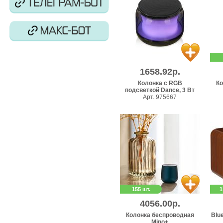
1658.92р.
Колонка с RGB
Ко
подcветкой Dance, 3 Вт
Арт. 975667
155 шт.
1
4056.00р.
Колонка беспроводная
Blu
Mino+