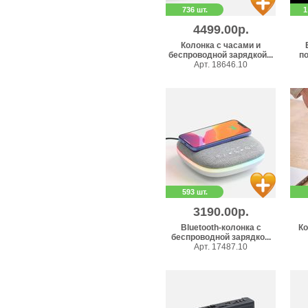
736 шт.
1
4499.00р.
Колонка с часами и
беспроводной зарядкой...
по
Арт. 18646.10
593 шт.
3190.00р.
Bluetooth-колонка с
Ко
беспроводной зарядко...
Арт. 17487.10