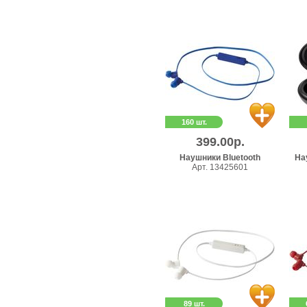
160 шт.
399.00р.
Наушники Bluetooth
На
Арт. 13425601
89 шт.