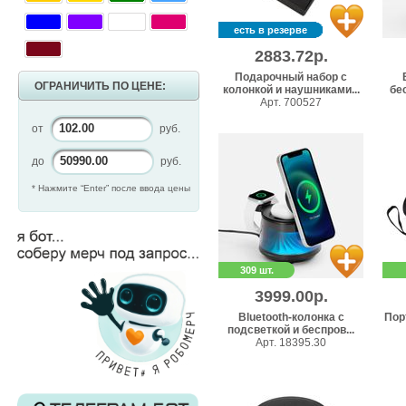
есть в резерве
2883.72р.
Подарочный набор с
ОГРАНИЧИТЬ ПО ЦЕНЕ:
колонкой и наушниками...
бе
Арт. 700527
от
руб.
до
руб.
* Нажмите “Enter” после ввода цены
309 шт.
3999.00р.
Bluetooth-колонка с
Пор
подсветкой и беспров...
Арт. 18395.30