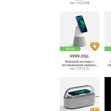
Арт. LA125DB
372 шт.
4999.00р.
Bluetooth-колонка с
беспроводной зарядко...
по
Арт. 17573.10