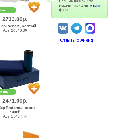
Если не нашли, что
искали - пришлите
нам
фото!
7 шт.
2733.00р.
ор Pastels, желтый
Арт. 20546.80
Отзывы о Айнид
95 шт.
2471.00р.
ор Proforma, темно-
синий
Арт. 15404.44