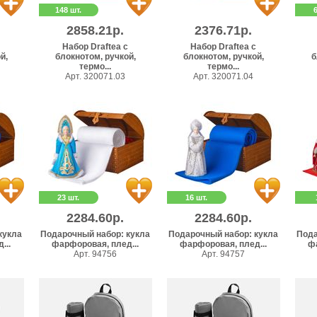
148 шт.
2858.21р.
2376.71р.
Набор Draftea с
Набор Draftea с
й,
блокнотом, ручкой,
блокнотом, ручкой,
б
термо...
термо...
Арт. 320071.03
Арт. 320071.04
23 шт.
16 шт.
2284.60р.
2284.60р.
кукла
Подарочный набор: кукла
Подарочный набор: кукла
Пода
...
фарфоровая, плед...
фарфоровая, плед...
фа
Арт. 94756
Арт. 94757