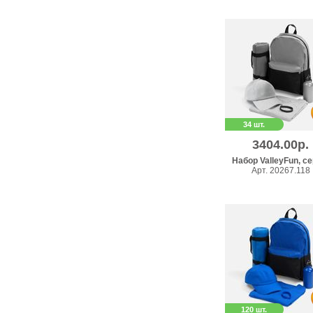
34 шт.
3404.00р.
Набор ValleyFun, с
Арт. 20267.118
120 шт.