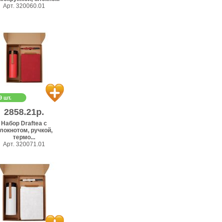
Арт. 320060.01
9 шт.
2858.21р.
Набор Draftea с
локнотом, ручкой,
термо...
Арт. 320071.01