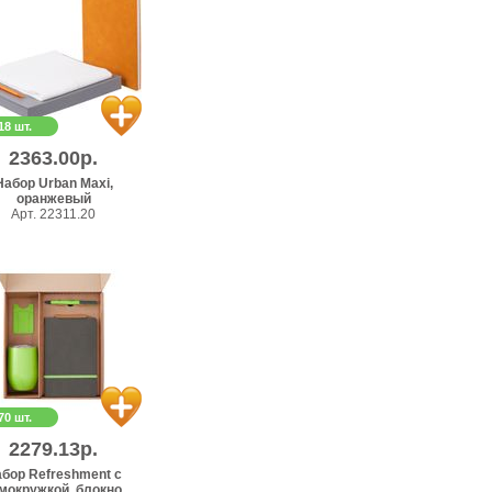
18 шт.
2363.00р.
Набор Urban Maxi,
оранжевый
Арт. 22311.20
70 шт.
2279.13р.
бор Refreshment с
мокружкой, блокно...