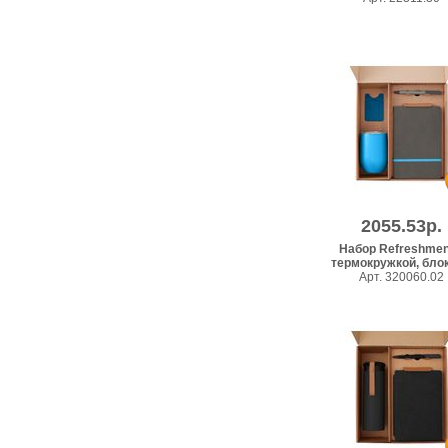
2055.53р.
Набор Refreshmen
термокружкой, блокн
Арт. 320060.02