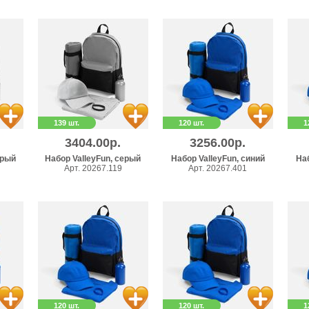
139 шт.
120 шт.
1
3404.00р.
3256.00р.
ерый
Набор ValleyFun, серый
Набор ValleyFun, синий
Наб
Арт. 20267.119
Арт. 20267.401
120 шт.
120 шт.
1