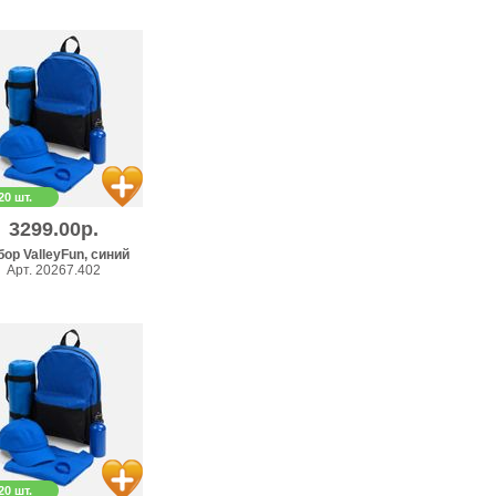
20 шт.
3299.00р.
ор ValleyFun, синий
Арт. 20267.402
20 шт.