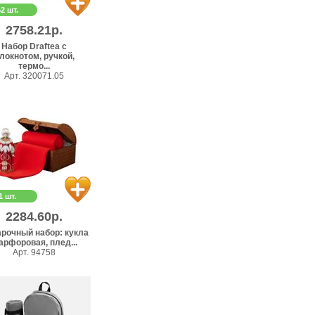
62 шт.
2758.21р.
Набор Draftea с
локнотом, ручкой,
термо...
Арт. 320071.05
1 шт.
2284.60р.
рочный набор: кукла
рфоровая, плед...
Арт. 94758