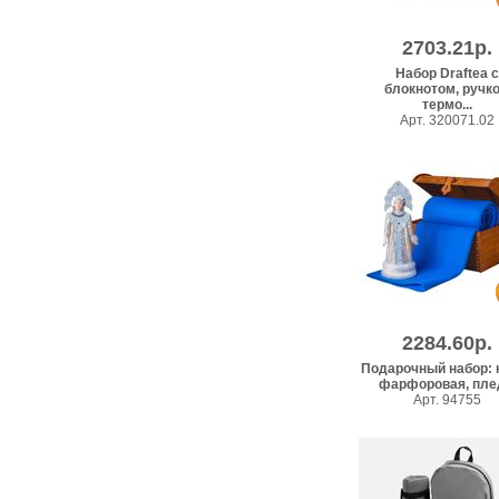
2703.21р.
Набор Draftea с
блокнотом, ручко
термо...
Арт. 320071.02
2284.60р.
Подарочный набор: 
фарфоровая, плед
Арт. 94755