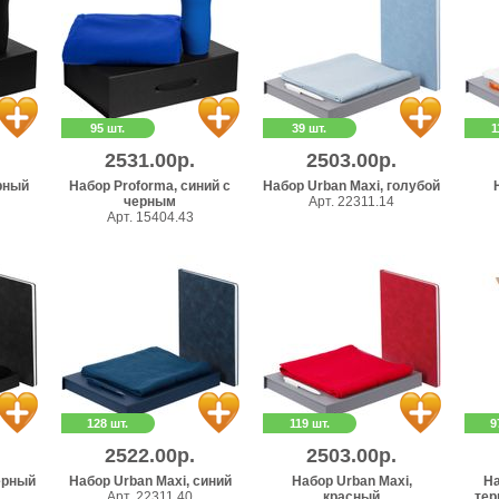
95 шт.
39 шт.
1
2531.00р.
2503.00р.
рный
Набор Proforma, синий с
Набор Urban Maxi, голубой
черным
Арт. 22311.14
Арт. 15404.43
128 шт.
119 шт.
9
2522.00р.
2503.00р.
ерный
Набор Urban Maxi, синий
Набор Urban Maxi,
На
Арт. 22311.40
красный
тер