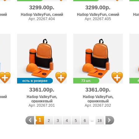
3299.00р.
3299.00р.
иний
Набор ValleyFun, синий
Набор ValleyFun, синий
Наб
Арт. 20267.404
Арт. 20267.405
есть в резерве
73 шт.
3361.00р.
3361.00р.
иний
Набор ValleyFun,
Набор ValleyFun,
оранжевый
оранжевый
Арт. 20267.201
Арт. 20267.202
1
...
2
3
4
5
6
18