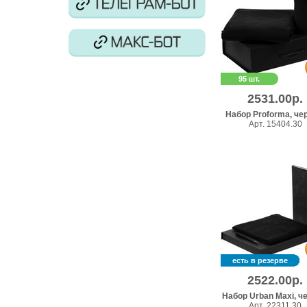
95 шт.
2531.00р.
Набор Proforma, че
Арт. 15404.30
есть в резерве
2522.00р.
Набор Urban Maxi, ч
Арт. 22311.30