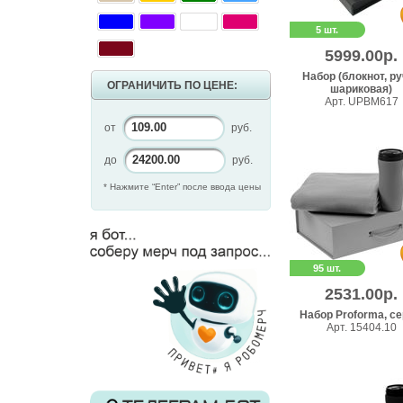
5 шт.
5999.00р.
Набор (блокнот, р
ОГРАНИЧИТЬ ПО ЦЕНЕ:
шариковая)
Арт. UPBM617
от
руб.
до
руб.
* Нажмите “Enter” после ввода цены
95 шт.
2531.00р.
Набор Proforma, с
Арт. 15404.10