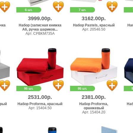
6 шт.
7 шт.
3999.00р.
3162.00р.
учка
Набор (записная книжка
Набор Pastels, красный
Наб
А6, ручка шариков...
Арт. 20546.50
Арт. CPBKM735A
95 шт.
95 шт.
2531.00р.
2381.00р.
ерый
Набор Proforma, красный
Набор Proforma,
Наб
Арт. 15404.50
оранжевый
Арт. 15404.20