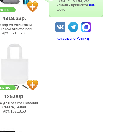
Если не нашли, что
искали - пришлите
нам
фото!
26 шт.
4318.23р.
абор со слингом и
ылкой Athletic nom...
Арт. 350115.01
Отзывы о Айнид
337 шт.
125.00р.
а для раскрашивания
Create, белая
Арт. 16218.60