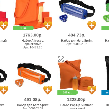
1 шт.
1763.00р.
484.73р.
асный
Набор Alfresco,
Набор для бега Sprint
На
оранжевый
Арт. 500102.02
Арт. 16483.20
205 шт.
ес
491.08р.
1228.00р.
int
Набор для бега Sprint
Набор Pop Up Summer,
На
Арт. 500102.08
оранжевый