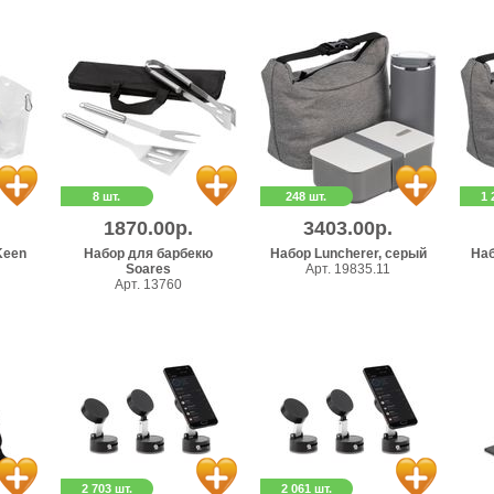
8 шт.
248 шт.
1 
1870.00р.
3403.00р.
Keen
Набор для барбекю
Набор Luncherer, серый
Наб
Soares
Арт. 19835.11
Арт. 13760
2 703 шт.
2 061 шт.