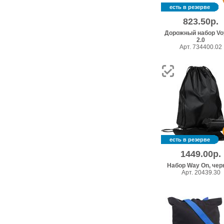
есть в резерве
823.50р.
Дорожный набор Vo
2.0
Арт. 734400.02
есть в резерве
1449.00р.
Набор Way On, че
Арт. 20439.30