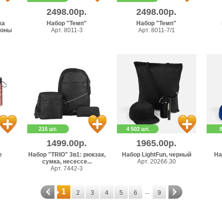
2498.00р.
2498.00р.
ка
Набор "Темп"
Набор "Темп"
соны
Арт. 8011-3
Арт. 8011-7/1
215 шт.
4 502 шт.
1499.00р.
1965.00р.
e
Набор "TRIO" 3в1: рюкзак,
Набор LightFun, черный
На
сумка, несессе...
Арт. 20266.30
Арт. 7442-3
1
...
2
3
4
5
6
9