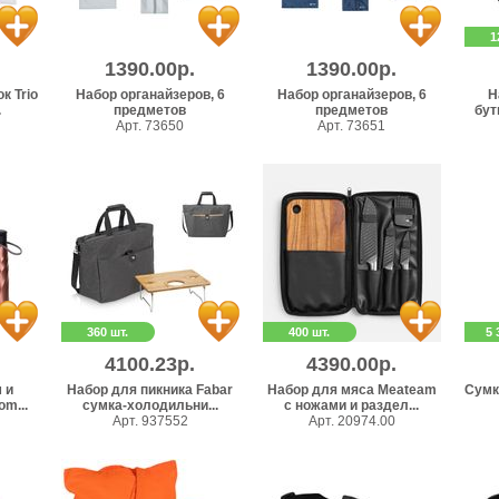
1
1390.00р.
1390.00р.
к Trio
Набор органайзеров, 6
Набор органайзеров, 6
Н
.
предметов
предметов
бут
Арт. 73650
Арт. 73651
360 шт.
400 шт.
5 
4100.23р.
4390.00р.
 и
Набор для пикника Fabar
Набор для мяса Meateam
Сумк
om...
сумка-холодильни...
с ножами и раздел...
Арт. 937552
Арт. 20974.00