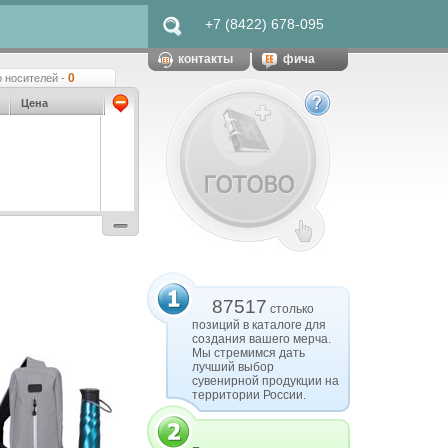
+7 (8422) 678-095
контакты
фича
0
 носителей -
Цена
87517
столько
позиций в каталоге для
создания вашего мерча.
Мы стремимся дать
лучший выбор
сувенирной продукции на
территории России.