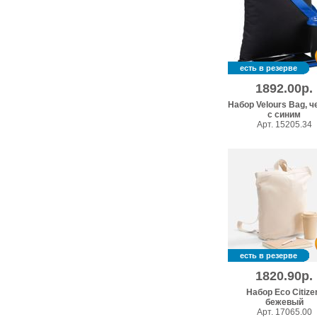
есть в резерве
1892.00р.
Набор Velours Bag, 
с синим
Арт. 15205.34
есть в резерве
1820.90р.
Набор Eco Citize
бежевый
Арт. 17065.00