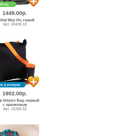
04 шт.
1449.00р.
бор Way On, серый
Арт. 20439.10
ть в резерве
1902.00р.
р Velours Bag, черный
с оранжевым
Арт. 15205.32