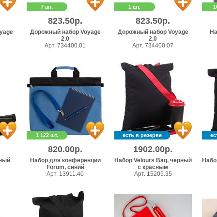
7 шт.
1 шт.
1
823.50р.
823.50р.
yage
Дорожный набор Voyage
Дорожный набор Voyage
На
2.0
2.0
Арт. 734400.01
Арт. 734400.07
1 122 шт.
есть в резерве
ес
820.00р.
1902.00р.
рный
Набор для конференции
Набор Velours Bag, черный
Набо
Forum, синий
с красным
Арт. 13911.40
Арт. 15205.35