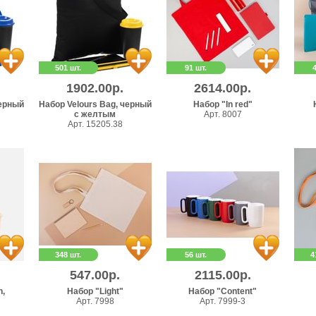
501 шт.
91 шт.
1902.00р.
2614.00р.
черный
Набор Velours Bag, черный
Набор "In red"
с желтым
Арт. 8007
Арт. 15205.38
348 шт.
56 шт.
4
547.00р.
2115.00р.
n,
Набор "Light"
Набор "Content"
Арт. 7998
Арт. 7999-3