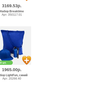
3169.53р.
Набор Breaktime
Арт. 350117.01
80 шт.
1965.00р.
бор LightFun, синий
Арт. 20266.40