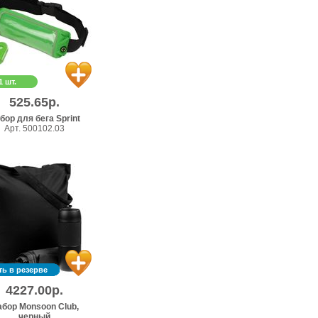
1 шт.
525.65р.
бор для бега Sprint
Арт. 500102.03
ть в резерве
4227.00р.
бор Monsoon Club,
черный