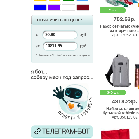
2 шт.
752.53р.
ОГРАНИЧИТЬ ПО ЦЕНЕ:
Набор сетчатых сумо
из вторичного ..
от
руб.
Арт. 12052701
до
руб.
* Нажмите “Enter” после ввода цены
340 шт.
4318.23р.
Набор со слингом
бутылкой Athletic n
Арт. 350115.02