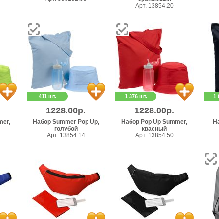
Арт. 13854.20
411 шт.
1 376 шт.
1 
1228.00р.
1228.00р.
mer,
Набор Summer Pop Up,
Набор Pop Up Summer,
На
голубой
красный
Арт. 13854.14
Арт. 13854.50