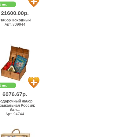
5 шт.
21600.00р.
Набор Походный
Арт. 809944
5 шт.
6076.67р.
одарочный набор
зыкальная Россия:
бал...
Арт. 94744