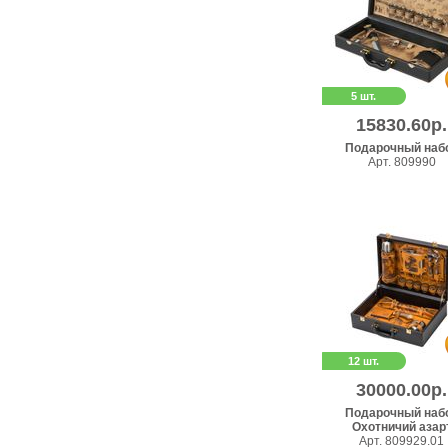
5 шт.
15830.60р.
Подарочный наб
Арт. 809990
12 шт.
30000.00р.
Подарочный наб
Охотничий азар
Арт. 809929.01