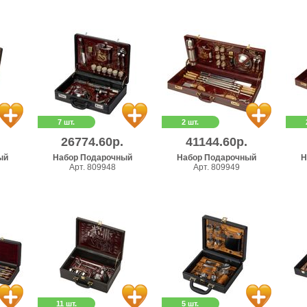
7 шт.
2 шт.
26774.60р.
41144.60р.
ый
Набор Подарочный
Набор Подарочный
Н
Арт. 809948
Арт. 809949
11 шт.
5 шт.