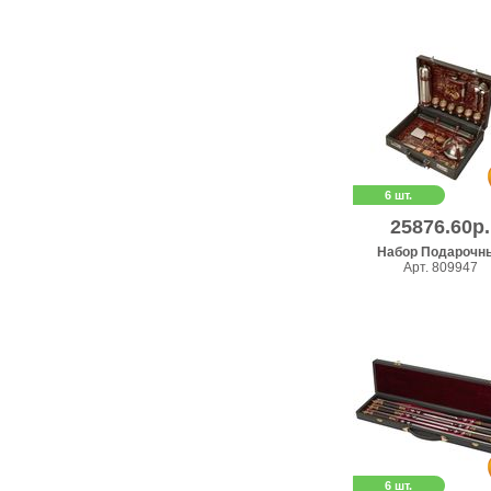
6 шт.
25876.60р.
Набор Подарочн
Арт. 809947
6 шт.