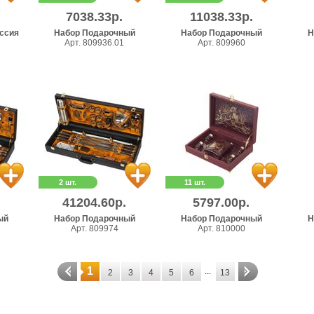
7038.33р.
11038.33р.
ссия
Набор Подарочный
Набор Подарочный
Н
Арт. 809936.01
Арт. 809960
2 шт.
11 шт.
41204.60р.
5797.00р.
ый
Набор Подарочный
Набор Подарочный
Н
Арт. 809974
Арт. 810000
1
...
2
3
4
5
6
13