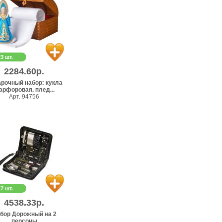
23 шт.
2284.60р.
рочный набор: кукла
рфоровая, плед...
Арт. 94756
17 шт.
4538.33р.
бор Дорожный на 2
персоны