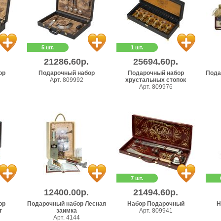
5 шт.
1 шт.
21286.60р.
25694.60р.
ор
Подарочный набор
Подарочный набор
Пода
Арт. 809992
хрустальных стопок
Арт. 809976
7 шт.
12400.00р.
21494.60р.
ор
Подарочный набор Лесная
Набор Подарочный
Н
т
заимка
Арт. 809941
Арт. 4144