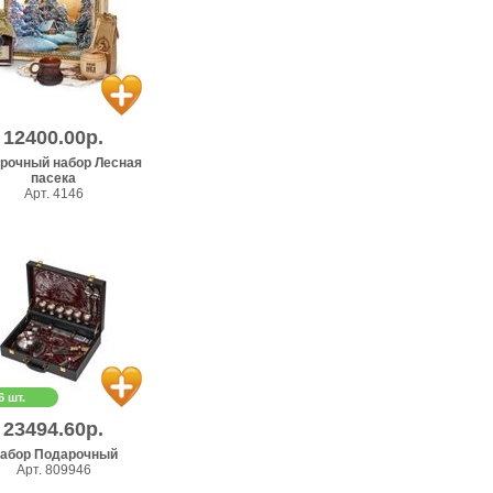
12400.00р.
рочный набор Лесная
пасека
Арт. 4146
6 шт.
23494.60р.
абор Подарочный
Арт. 809946