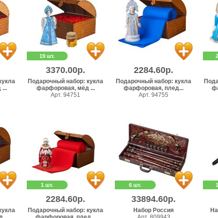
19 шт.
3370.00р.
2284.60р.
кукла
Подарочный набор: кукла
Подарочный набор: кукла
Пода
...
фарфоровая, мёд ...
фарфоровая, плед...
фа
Арт. 94751
Арт. 94755
1 шт.
6 шт.
2284.60р.
33894.60р.
кукла
Подарочный набор: кукла
Набор Россия
На
...
фарфоровая, плед...
Арт. 809943