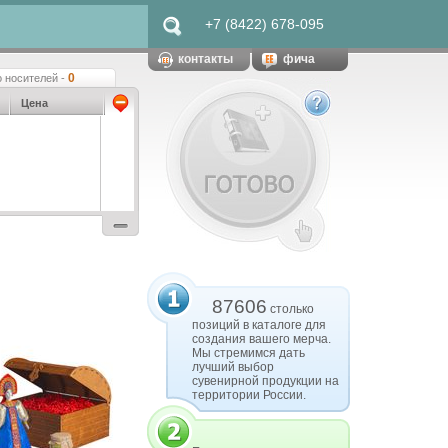
+7 (8422) 678-095
контакты
фича
0
 носителей -
Цена
87606
столько
позиций в каталоге для
создания вашего мерча.
Мы стремимся дать
лучший выбор
сувенирной продукции на
территории России.