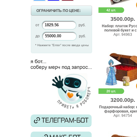
42 шт.
ОГРАНИЧИТЬ ПО ЦЕНЕ:
3500.00р.
от
руб.
Набор: платок Рус
полевой букет и св
Арт. 94963
до
руб.
* Нажмите “Enter” после ввода цены
20 шт.
3200.00р.
Подарочный набор: 
фарфоровая, крем
Арт. 94754