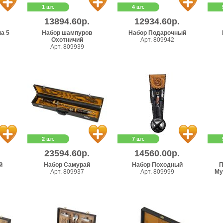
1 шт.
4 шт.
13894.60р.
12934.60р.
а 5
Набор шампуров
Набор Подарочный
Охотничий
Арт. 809942
Арт. 809939
2 шт.
7 шт.
23594.60р.
14560.00р.
й
Набор Самурай
Набор Походный
П
Арт. 809937
Арт. 809999
Му