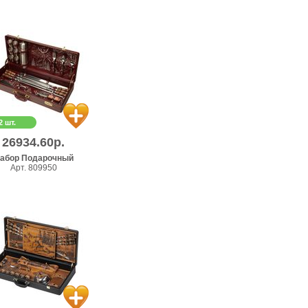
2 шт.
26934.60р.
абор Подарочный
Арт. 809950