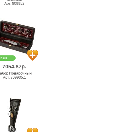
Арт. 809952
12 шт.
7054.87р.
абор Подарочный
Арт. 809935.1