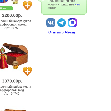
Если не нашли, что
искали - пришлите
нам
фото!
10 шт.
3200.00р.
рочный набор: кукла
арфоровая, крем...
Арт. 94753
Отзывы о Айнид
3370.00р.
рочный набор: кукла
арфоровая, мёд ...
Арт. 94749