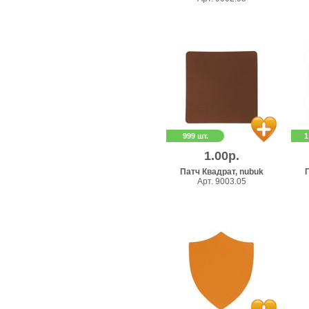
999 шт.
1
1.00р.
Патч Квадрат, nubuk
П
Арт. 9003.05