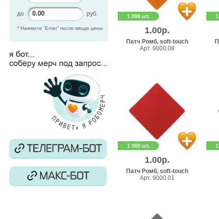
до
руб.
1 000 шт.
1
* Нажмите “Enter” после ввода цены
1.00р.
Патч Ромб, soft-touch
П
Арт. 9000.08
1 000 шт.
1
1.00р.
Патч Ромб, soft-touch
Арт. 9000.01