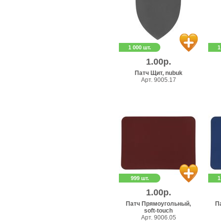
1 000 шт.
1
1.00р.
Патч Щит, nubuk
Арт. 9005.17
999 шт.
1
1.00р.
Патч Прямоугольный,
П
soft-touch
Арт. 9006.05