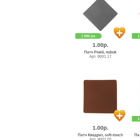
1 000 шт.
1
1.00р.
Патч Ромб, nubuk
Арт. 9001.17
1
1.00р.
Патч Квадрат, soft-touch
Пат
Арт. 9002.05