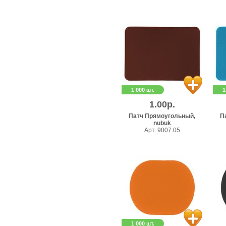
1 000 шт.
1
1.00р.
Патч Прямоугольный,
П
nubuk
Арт. 9007.05
1 000 шт.