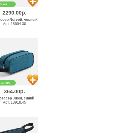
35 шт.
2290.00р.
ссер Norvett, черный
Арт. 18604.30
130 шт.
364.00р.
сессер Jussi, синий
Арт. 13918.45