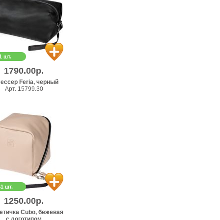
1 шт.
1790.00р.
ессер Feria, черный
Арт. 15799.30
41 шт.
1250.00р.
етичка Cubo, бежевая
с логотипом