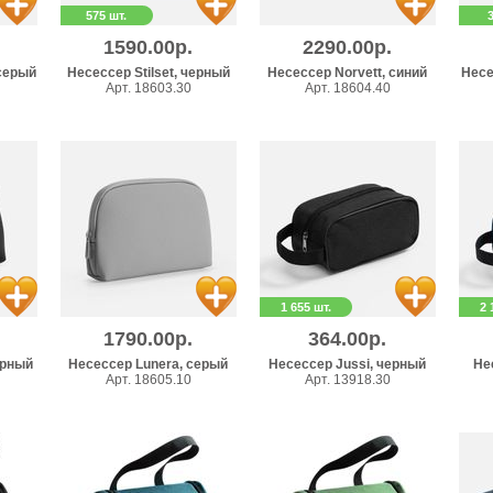
575 шт.
1590.00р.
2290.00р.
серый
Несессер Stilset, черный
Несессер Norvett, синий
Несе
Арт. 18603.30
Арт. 18604.40
1 655 шт.
2 
1790.00р.
364.00р.
ерный
Несессер Lunera, серый
Несессер Jussi, черный
Не
Арт. 18605.10
Арт. 13918.30