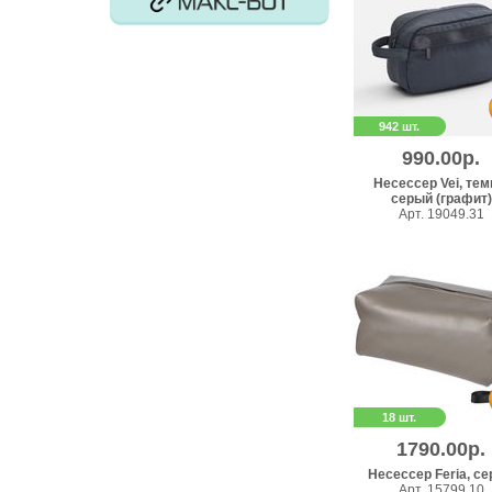
942 шт.
990.00р.
Несессер Vei, тем
серый (графит)
Арт. 19049.31
18 шт.
1790.00р.
Несессер Feria, с
Арт. 15799.10