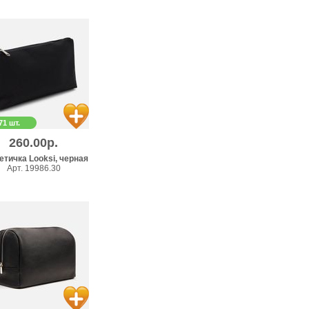
71 шт.
260.00р.
етичка Looksi, черная
Арт. 19986.30