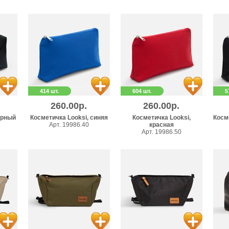
414 шт.
604 шт.
5
260.00р.
260.00р.
ерный
Косметичка Looksi, синяя
Косметичка Looksi,
Косм
Арт. 19986.40
красная
Арт. 19986.50