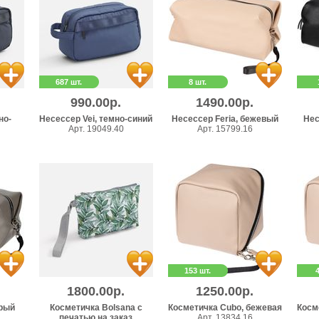
687 шт.
8 шт.
990.00р.
1490.00р.
но-
Несессер Vei, темно-синий
Несессер Feria, бежевый
Нес
Арт. 19049.40
Арт. 15799.16
153 шт.
1800.00р.
1250.00р.
ерый
Косметичка Bolsana с
Косметичка Cubo, бежевая
Косм
печатью на заказ
Арт. 13834.16