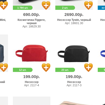
1 784 шт.
2 шт.
ес
690.00р.
2690.00р.
Mini,
Косметичка Figgere,
Несессер Tywin, черный
Нес
черная
Арт. 18601.30
Арт. 18629.30
12 шт.
23 шт.
199.00р.
199.00р.
иний
Несессер
Несессер
Арт. 2117-4
Арт. 2117-3