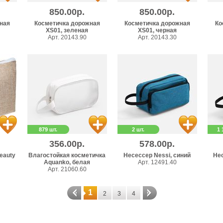
850.00р.
850.00р.
ная
Косметичка дорожная
Косметичка дорожная
Ко
XS01, зеленая
XS01, черная
Арт. 20143.90
Арт. 20143.30
879 шт.
2 шт.
1 
356.00р.
578.00р.
eauty
Влагостойкая косметичка
Несессер Nessi, синий
Нес
Aquanko, белая
Арт. 12491.40
Арт. 21060.60
1
2
3
4