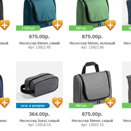
1 123 шт.
142 шт.
5
875.00р.
875.00р.
ерный
Несессер Simon, синий
Несессер Simon, зеленый
Нес
Арт. 13922.45
Арт. 13922.90
есть в резерве
342 шт.
364.00р.
875.00р.
мно-
Несессер Jussi, серый
Несессер Simon, серый
Нес
Арт. 13918.10
Арт. 13922.10