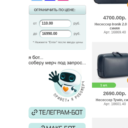
ОГРАНИЧИТЬ ПО ЦЕНЕ:
4700.00р.
от
руб.
Несессер Ironik 2.0 
синяя
Арт. 16869.40
до
руб.
* Нажмите “Enter” после ввода цены
1 шт.
2690.00р.
Несессер Tywin, с
Арт. 18601.40