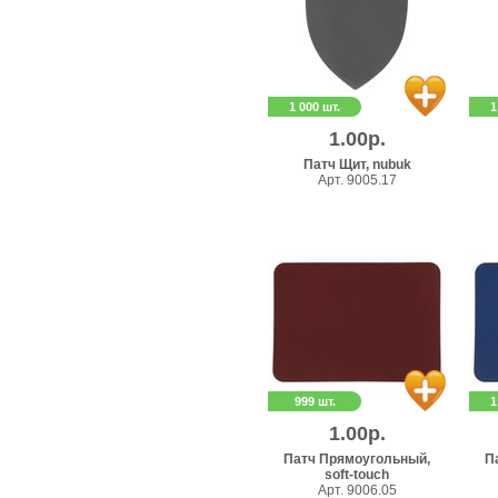
1 000 шт.
1
1.00р.
Патч Щит, nubuk
Арт. 9005.17
999 шт.
1
1.00р.
Патч Прямоугольный,
П
soft-touch
Арт. 9006.05