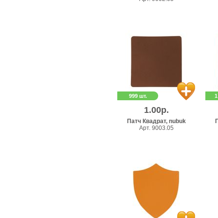
999 шт.
1
1.00р.
Патч Квадрат, nubuk
П
Арт. 9003.05