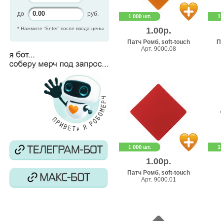
до
руб.
1 000 шт.
1
* Нажмите “Enter” после ввода цены
1.00р.
Патч Ромб, soft-touch
П
Арт. 9000.08
1 000 шт.
1
1.00р.
Патч Ромб, soft-touch
Арт. 9000.01