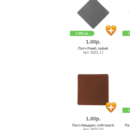
1 000 шт.
1
1.00р.
Патч Ромб, nubuk
Арт. 9001.17
1
1.00р.
Патч Квадрат, soft-touch
Пат
Арт. 9002.05