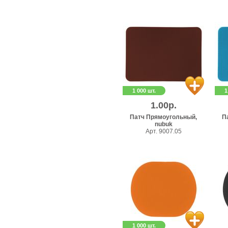
1 000 шт.
1
1.00р.
Патч Прямоугольный,
П
nubuk
Арт. 9007.05
1 000 шт.