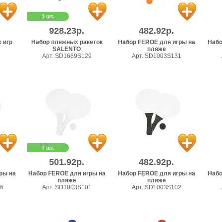
1 шт.
928.23р.
482.92р.
 игр
Набор пляжных ракеток
Набор FEROE для игры на
Набо
SALENTO
пляже
Арт. SD1669S129
Арт. SD1003S131
7 шт.
501.92р.
482.92р.
ры на
Набор FEROE для игры на
Набор FEROE для игры на
Набо
пляже
пляже
26
Арт. SD1003S101
Арт. SD1003S102