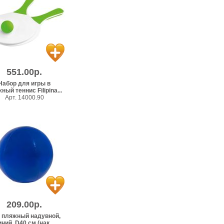
551.00р.
Набор для игры в
ный теннис Filipina...
Арт. 14000.90
209.00р.
 пляжный надувной,
иний, D40 см (нак...