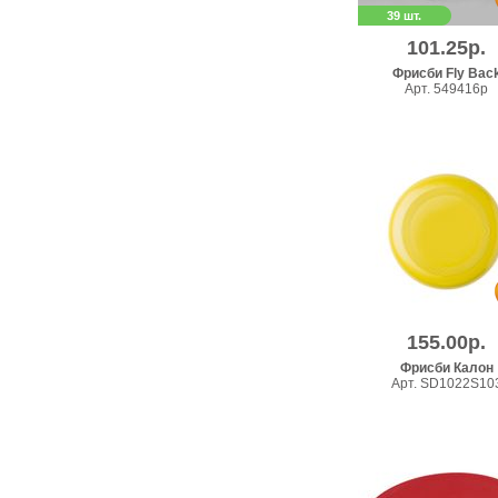
39 шт.
101.25р.
Фрисби Fly Bac
Арт. 549416p
155.00р.
Фрисби Калон
Арт. SD1022S10