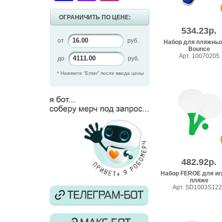
ОГРАНИЧИТЬ ПО ЦЕНЕ:
534.23р.
от
руб.
Набор для пляжных
Bounce
Арт. 10070205
до
руб.
* Нажмите “Enter” после ввода цены
482.92р.
Набор FEROE для иг
пляже
Арт. SD1003S12