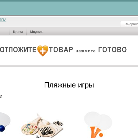
ИПА
Выбрано
Цвета
Модель
Пляжные игры
И