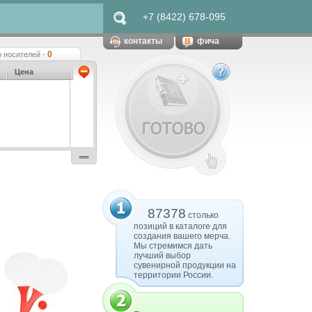
+7 (8422) 678-095
контакты
фича
0
 носителей -
Цена
87378
столько
позиций в каталоге для
создания вашего мерча.
Мы стремимся дать
лучший выбор
сувенирной продукции на
территории России.