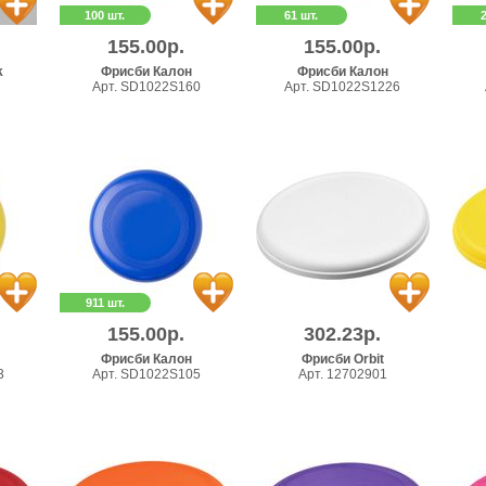
100 шт.
61 шт.
155.00р.
155.00р.
k
Фрисби Калон
Фрисби Калон
Арт. SD1022S160
Арт. SD1022S1226
911 шт.
155.00р.
302.23р.
Фрисби Калон
Фрисби Orbit
3
Арт. SD1022S105
Арт. 12702901