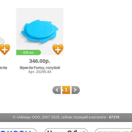
433 шт.
346.00р.
исби
Фрисби Funsy, голубой
Арт. 20295.44
1
© «Айнид» ООО, 2007-2026, сейчас позиций в каталоге -
87378