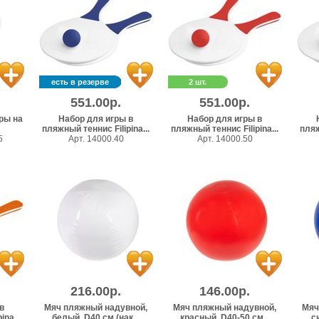
есть в резерве
2 шт.
551.00р.
551.00р.
ры на
Набор для игры в
Набор для игры в
пляжный теннис Filipina...
пляжный теннис Filipina...
пляж
5
Арт. 14000.40
Арт. 14000.50
216.00р.
146.00р.
в
Мяч пляжный надувной,
Мяч пляжный надувной,
Мяч
na...
белый, D40 см (нак...
красный, D40-50 см...
с