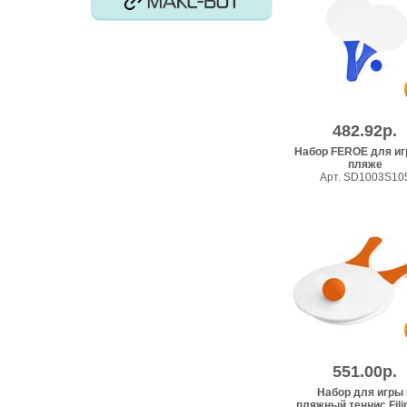
482.92р.
Набор FEROE для иг
пляже
Арт. SD1003S10
551.00р.
Набор для игры 
пляжный теннис Filipi