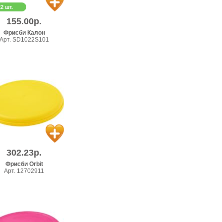
22 шт.
155.00р.
Фрисби Калон
Арт. SD1022S101
302.23р.
Фрисби Orbit
Арт. 12702911