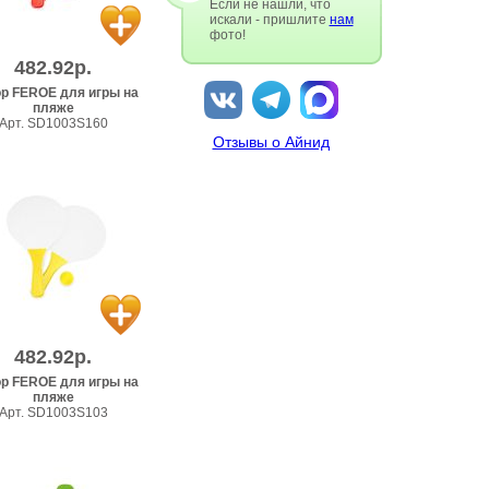
Если не нашли, что
искали - пришлите
нам
фото!
482.92р.
р FEROE для игры на
пляже
Арт. SD1003S160
Отзывы о Айнид
482.92р.
р FEROE для игры на
пляже
Арт. SD1003S103