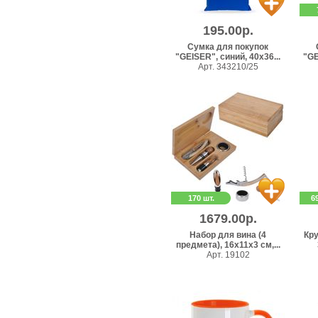
195.00р.
Сумка для покупок
"GEISER", синий, 40x36...
"GE
Арт. 343210/25
170 шт.
6
1679.00р.
Набор для вина (4
Кр
предмета), 16х11х3 см,...
Арт. 19102