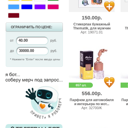
150.00р.
Стикерпак бумажный
ОГРАНИЧИТЬ ПО ЦЕНЕ:
Thematik, для мужчин
T
Арт. 19071.01
от
руб.
до
руб.
* Нажмите “Enter” после ввода цены
657 шт.
556.00р.
Парфюм для автомобиля
Пар
и интерьера по мот...
и
Арт. 32700/K