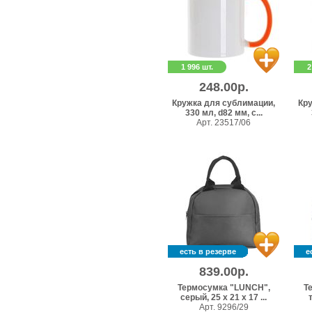
1 996 шт.
2
248.00р.
Кружка для сублимации,
Кр
330 мл, d82 мм, с...
Арт. 23517/06
есть в резерве
е
839.00р.
Термосумка "LUNCH",
Т
серый, 25 x 21 x 17 ...
т
Арт. 9296/29