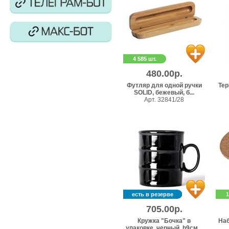
4 585 шт.
480.00р.
Футляр для одной ручки
Тер
SOLID, бежевый, б...
Арт. 32841/28
есть в резерве
1
705.00р.
Кружка "Бочка" в
Наб
упаковке, черный, h9см...