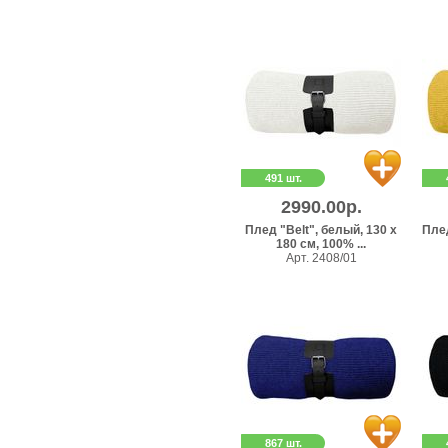
491 шт.
2990.00р.
Плед "Belt", белый, 130 х
Плед
180 см, 100% ...
Арт. 2408/01
867 шт.