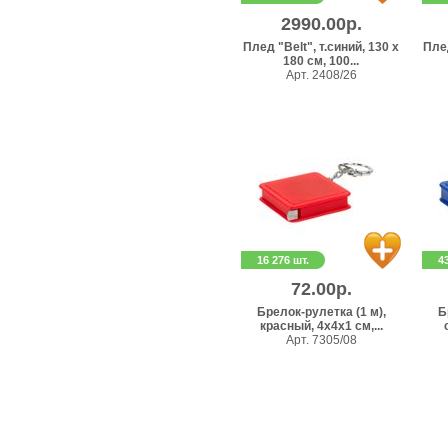
2990.00р.
Плед "Belt", т.синий, 130 х
Плед
180 см, 100...
Арт. 2408/26
16 276 шт.
4
72.00р.
Брелок-рулетка (1 м),
Б
красный, 4х4х1 см,...
Арт. 7305/08