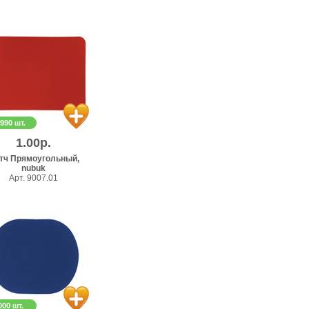
 990 шт.
1.00р.
тч Прямоугольный,
nubuk
Арт. 9007.01
000 шт.