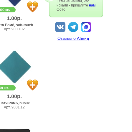
Если не нашли, что
искали - пришлите
нам
фото!
000 шт.
1.00р.
тч Ромб, soft-touch
Арт. 9000.02
Отзывы о Айнид
99 шт.
1.00р.
Патч Ромб, nubuk
Арт. 9001.12