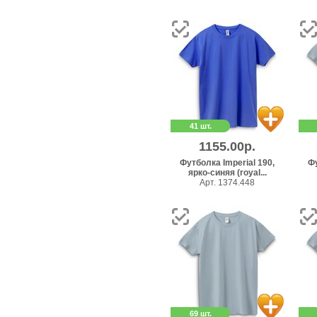
41 шт.
1155.00р.
Футболка Imperial 190,
Фу
ярко-синяя (royal...
Арт. 1374.448
69 шт.