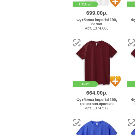
1 311 шт.
699.00р.
Футболка Imperial 190,
Фу
белая
Арт. 1374.606
4 шт.
664.00р.
Футболка Imperial 190,
Фу
гранатово-красная
Арт. 1374.512