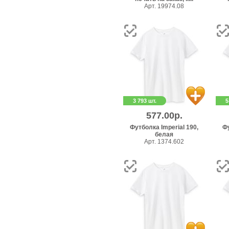
Арт. 19974.08
3 793 шт.
5
577.00р.
Футболка Imperial 190,
Фу
белая
Арт. 1374.602