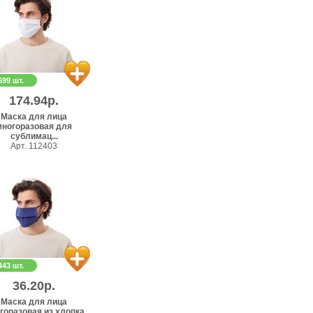
699 шт.
174.94р.
Маска для лица
многоразовая для
сублимац...
Арт. 112403
443 шт.
36.20р.
Маска для лица
горазовая из хлопка