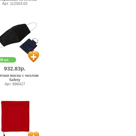
Арт. 112503.02
09 шт.
932.83р.
тная маска с чехлом
Safety
Арт. 898427