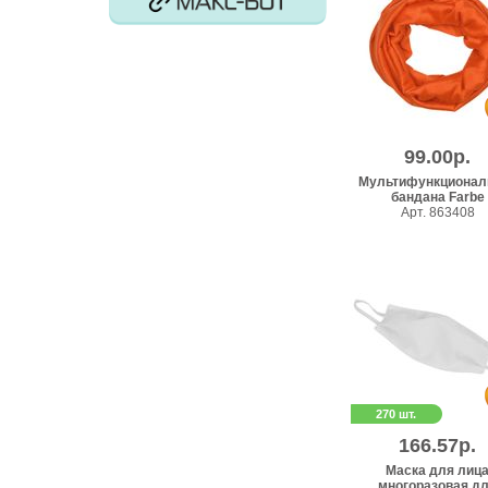
99.00р.
Мультифункционал
бандана Farbe
Арт. 863408
270 шт.
166.57р.
Маска для лиц
многоразовая д