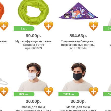
1 шт.
3 
99.00р.
594.63р.
ьная
Мультифункциональная
Треугольная бандана с
бандана Farbe
возможностью полно...
Арт. 863403
Арт. 100344
879 шт.
7 883 шт.
3 
36.00р.
36.20р.
а
Маска для лица
Маска для лица
ля
многоразовая из хлопка
многоразовая из хлопка
мно