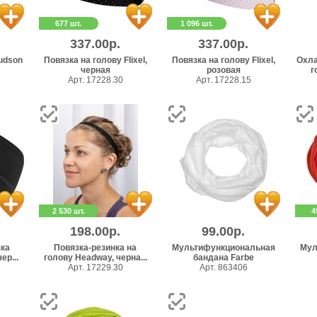
677 шт.
1 096 шт.
337.00р.
337.00р.
udson
Повязка на голову Flixel,
Повязка на голову Flixel,
Охла
черная
розовая
г
Арт. 17228.30
Арт. 17228.15
2 530 шт.
4
198.00р.
99.00р.
зка
Повязка-резинка на
Мультифункциональная
Мул
ер...
голову Headway, черна...
бандана Farbe
Арт. 17229.30
Арт. 863406