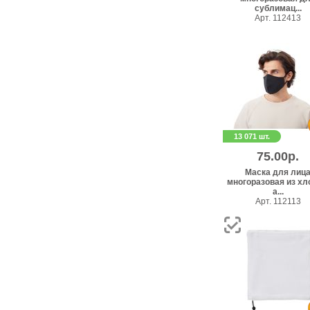
сублимац...
Арт. 112413
13 071 шт.
75.00р.
Маска для лиц
многоразовая из хл
а...
Арт. 112113