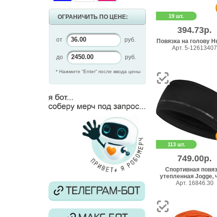
19 шт.
ОГРАНИЧИТЬ ПО ЦЕНЕ:
394.73р.
от
руб.
Повязка на голову H
Арт. 5-12613407
до
руб.
* Нажмите “Enter” после ввода цены
113 шт.
749.00р.
Спортивная повя
утепленная Jogge, ч
Арт. 16846.30