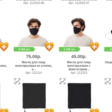
Арт. 112503.06
Арт. 112503.07
5 264 шт.
2 240 шт.
1
75.00р.
45.00р.
а
Маска для лица
Маска для лица
Защи
опка,
многоразовая из хлопка,
многоразовая с
а...
фиксаторам...
Арт. 112114
Арт. 112323