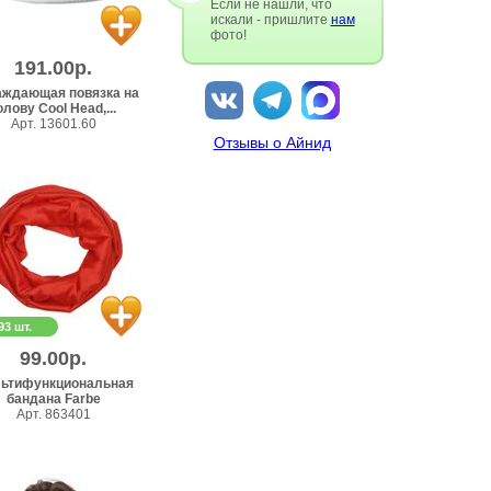
Если не нашли, что
искали - пришлите
нам
фото!
191.00р.
ждающая повязка на
олову Cool Head,...
Арт. 13601.60
Отзывы о Айнид
93 шт.
99.00р.
ьтифункциональная
бандана Farbe
Арт. 863401