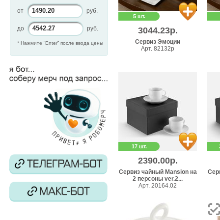
от
руб.
5 шт.
до
руб.
3044.23р.
Сервиз Эмоции
* Нажмите “Enter” после ввода цены
Арт. 82132p
17 шт.
2390.00р.
Сервиз чайный Mansion на
Сер
2 персоны ver.2...
Арт. 20164.02