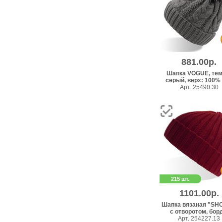
881.00р.
Шапка VOGUE, тем
серый, верх: 100% а
Арт. 25490.30
215 шт.
1101.00р.
Шапка вязаная "SH
с отворотом, борд
Арт. 254227.13