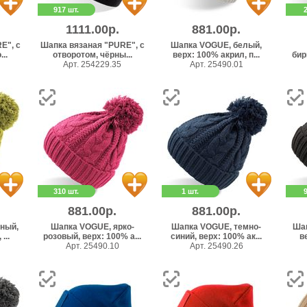
917 шт.
1111.00р.
881.00р.
E", с
Шапка вязаная "PURE", с
Шапка VOGUE, белый,
..
отворотом, чёрны...
верх: 100% акрил, п...
бир
Арт. 254229.35
Арт. 25490.01
310 шт.
1 шт.
881.00р.
881.00р.
ный,
Шапка VOGUE, ярко-
Шапка VOGUE, темно-
Шап
...
розовый, верх: 100% а...
синий, верх: 100% ак...
ве
Арт. 25490.10
Арт. 25490.26