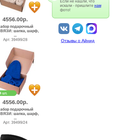
Если не нашли, что
искали - пришлите
нам
фото!
4556.00р.
абор подарочный
ВЯЗИ: шапка, шарф,
...
Арт. 39499/28
Отзывы о Айнид
4 шт.
4556.00р.
абор подарочный
ВЯЗИ: шапка, шарф,
...
Арт. 39499/24