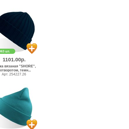
063 шт.
1101.00р.
ка вязаная "SHORE",
 отворотом, темн...
Арт. 254227.26