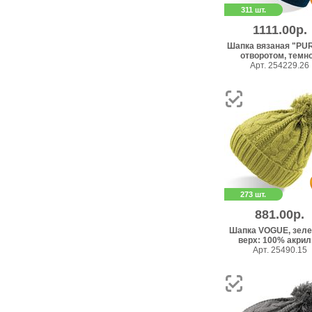
311 шт.
1111.00р.
Шапка вязаная "PUR
отворотом, темно.
Арт. 254229.26
273 шт.
881.00р.
Шапка VOGUE, зеле
верх: 100% акрил, 
Арт. 25490.15