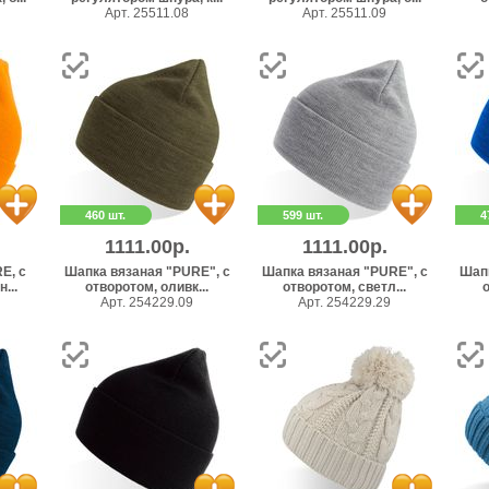
Арт. 25511.08
Арт. 25511.09
460 шт.
599 шт.
4
1111.00р.
1111.00р.
E, с
Шапка вязаная "PURE", с
Шапка вязаная "PURE", с
Шапк
...
отворотом, оливк...
отворотом, светл...
о
Арт. 254229.09
Арт. 254229.29