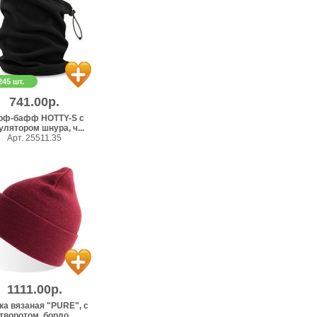
245 шт.
741.00р.
рф-бафф HOTTY-S с
улятором шнура, ч...
Арт. 25511.35
1111.00р.
а вязаная "PURE", с
творотом, бордо...