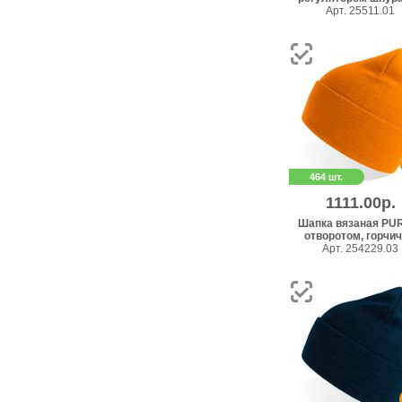
Арт. 25511.01
464 шт.
1111.00р.
Шапка вязаная PUR
отворотом, горчичн
Арт. 254229.03