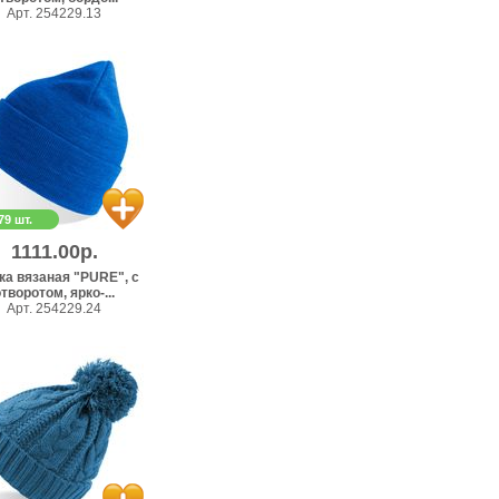
Арт. 254229.13
79 шт.
1111.00р.
а вязаная "PURE", с
творотом, ярко-...
Арт. 254229.24