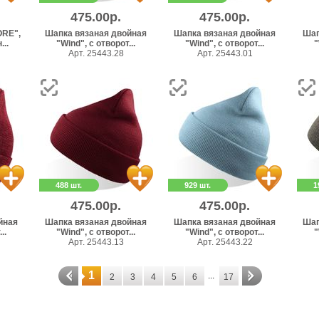
475.00р.
475.00р.
ORE",
Шапка вязаная двойная
Шапка вязаная двойная
Шап
..
"Wind", с отворот...
"Wind", с отворот...
"
Арт. 25443.28
Арт. 25443.01
488 шт.
929 шт.
1
475.00р.
475.00р.
йная
Шапка вязаная двойная
Шапка вязаная двойная
Шап
..
"Wind", с отворот...
"Wind", с отворот...
"
Арт. 25443.13
Арт. 25443.22
1
...
2
3
4
5
6
17