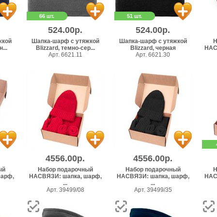
66 шт.
51 шт.
524.00р.
524.00р.
жкой
Шапка-шарф с утяжкой
Шапка-шарф с утяжкой
Н
...
Blizzard, темно-сер...
Blizzard, черная
НАС
Арт. 6621.11
Арт. 6621.30
4556.00р.
4556.00р.
ый
Набор подарочный
Набор подарочный
Н
арф,
НАСВЯЗИ: шапка, шарф,
НАСВЯЗИ: шапка, шарф,
НАС
...
...
Арт. 39499/08
Арт. 39499/35