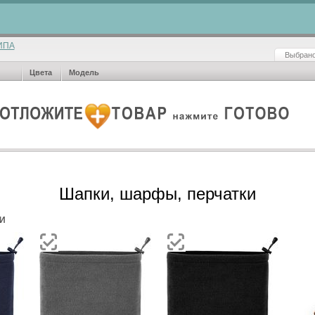
ИПА
Выбрано
Цвета
Модель
Шапки, шарфы, перчатки
И