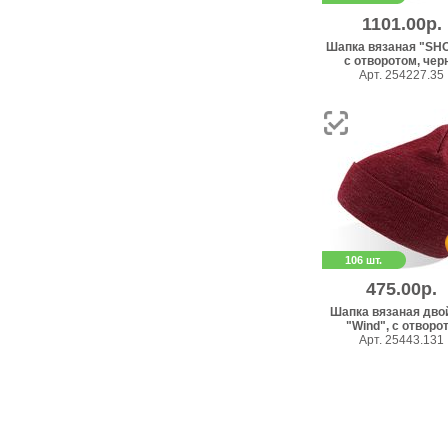
1101.00р.
Шапка вязаная "SH
с отворотом, черн.
Арт. 254227.35
106 шт.
475.00р.
Шапка вязаная дво
"Wind", с отворот.
Арт. 25443.131