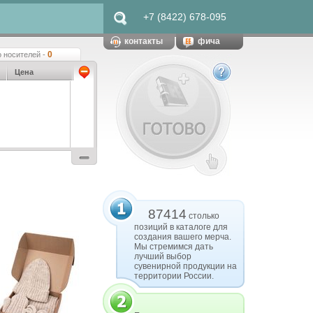
+7 (8422) 678-095
контакты
фича
0
 носителей -
Цена
87414
столько
позиций в каталоге для
создания вашего мерча.
Мы стремимся дать
лучший выбор
сувенирной продукции на
территории России.