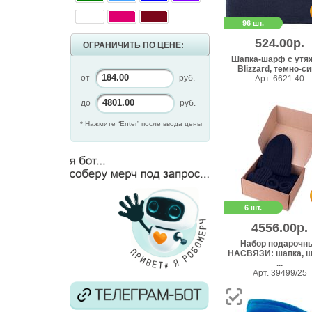
96 шт.
524.00р.
ОГРАНИЧИТЬ ПО ЦЕНЕ:
Шапка-шарф с утя
Blizzard, темно-син
от
руб.
Арт. 6621.40
до
руб.
* Нажмите “Enter” после ввода цены
6 шт.
4556.00р.
Набор подарочн
НАСВЯЗИ: шапка, ш
...
Арт. 39499/25