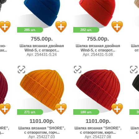
285 шт.
282 шт.
755.00р.
755.00р.
но-
Шапка вязаная двойная
Шапка вязаная двойная
Шап
к...
Wind-S, с отворот...
Wind-S, с отворот...
от
Арт. 254431-S.24
Арт. 254431-S.08
271 шт.
180 шт.
3
1101.00р.
1101.00р.
ORE",
Шапка вязаная "SHORE",
Шапка вязаная "SHORE",
Шап
...
с отворотом, горч...
с отворотом, кирп...
с
Арт. 254227.03
Арт. 254227.08