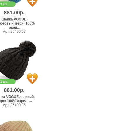
23 шт.
881.00р.
Шапка VOGUE,
юзовый, верх: 100%
акри...
Арт. 25490.07
91 шт.
881.00р.
ка VOGUE, черный,
рх: 100% акрил, ...
Арт. 25490.35