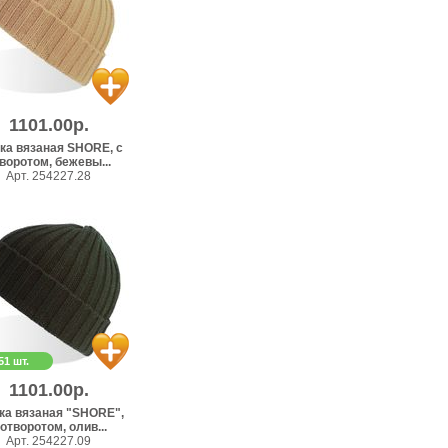
1101.00р.
ка вязаная SHORE, с
воротом, бежевы...
Арт. 254227.28
51 шт.
1101.00р.
ка вязаная "SHORE",
 отворотом, олив...
Арт. 254227.09