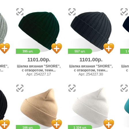
395 шт.
557 шт.
1 
1101.00р.
1101.00р.
ORE",
Шапка вязаная "SHORE",
Шапка вязаная "SHORE",
Шап
..
с отворотом, темн...
с отворотом, темн...
с
Арт. 254227.17
Арт. 254227.30
166 шт.
1 324 шт.