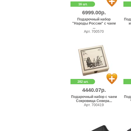
16 шт.
6999.00р.
Подарочный набор
Под
"Народы России" с чаем
и
...
Арт. 700570
282 шт.
4440.07р.
Подарочный набор c чаем
Под
Сокровища Севера...
Арт. 700419