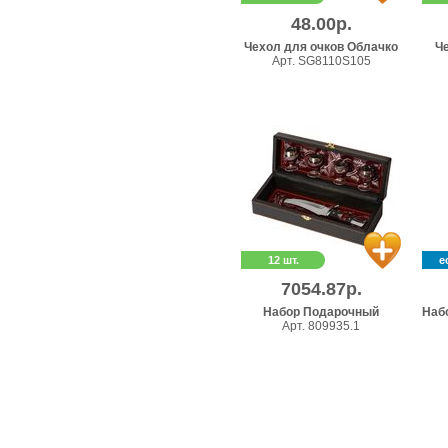
48.00р.
Чехол для очков Облачко
Че
Арт. SG8110S105
12 шт.
е
7054.87р.
Набор Подарочный
Набо
Арт. 809935.1