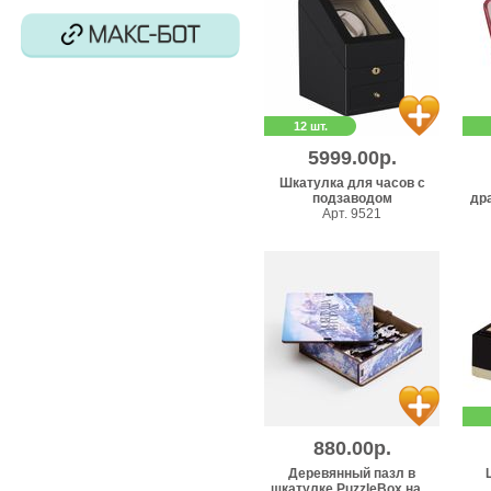
12 шт.
5999.00р.
Шкатулка для часов с
подзаводом
дра
Арт. 9521
880.00р.
Деревянный пазл в
шкатулке PuzzleBox на ...