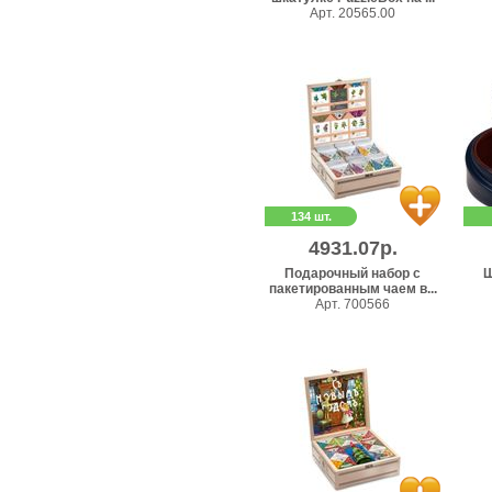
Арт. 20565.00
134 шт.
4931.07р.
Подарочный набор с
Ш
пакетированным чаем в...
Арт. 700566