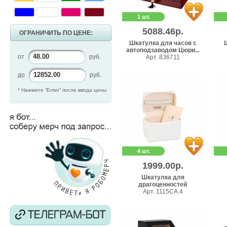
1 шт.
5088.46р.
ОГРАНИЧИТЬ ПО ЦЕНЕ:
Шкатулка для часов с
автоподзаводом Цюри...
от
руб.
Арт. 836711
до
руб.
* Нажмите “Enter” после ввода цены
4 шт.
1999.00р.
Шкатулка для
драгоценностей
Арт. 1115CA.4