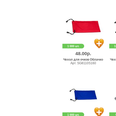
1 000 шт.
1
48.00р.
Чехол для очков Облачко
Чех
Арт. SG8110S160
1 000 шт.