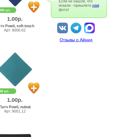
Если не нашли, что
искали - пришлите
нам
фото!
000 шт.
1.00р.
тч Ромб, soft-touch
Арт. 9000.02
Отзывы о Айнид
99 шт.
1.00р.
Патч Ромб, nubuk
Арт. 9001.12