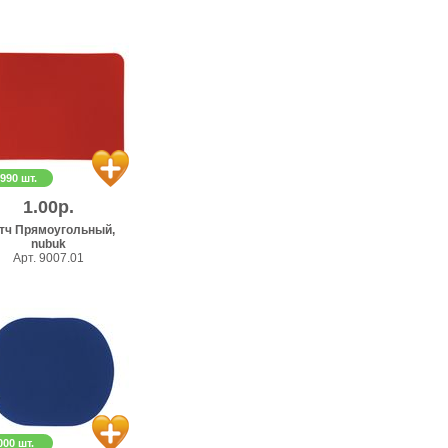
 990 шт.
1.00р.
тч Прямоугольный,
nubuk
Арт. 9007.01
000 шт.