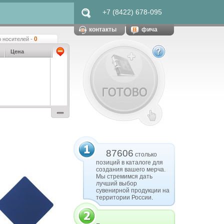
+7 (8422) 678-095
контакты
фича
0
 носителей -
Цена
87606
столько
позиций в каталоге для
создания вашего мерча.
Мы стремимся дать
лучший выбор
сувенирной продукции на
территории России.