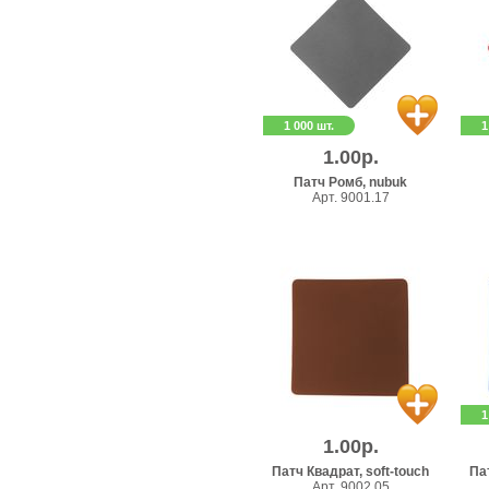
1 000 шт.
1
1.00р.
Патч Ромб, nubuk
Арт. 9001.17
1
1.00р.
Патч Квадрат, soft-touch
Пат
Арт. 9002.05