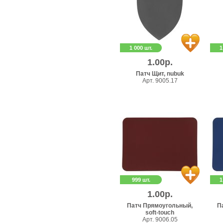
1 000 шт.
1
1.00р.
Патч Щит, nubuk
Арт. 9005.17
999 шт.
1
1.00р.
Патч Прямоугольный,
П
soft-touch
Арт. 9006.05