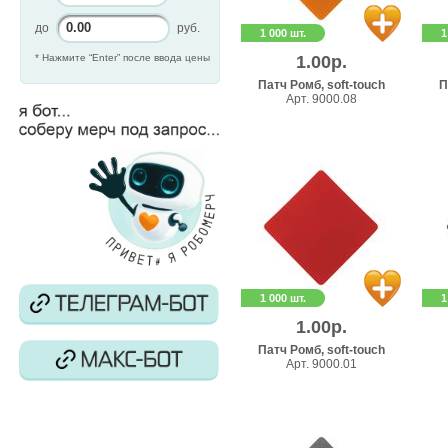
до
руб.
1 000 шт.
1
* Нажмите “Enter” после ввода цены
1.00р.
Патч Ромб, soft-touch
П
Арт. 9000.08
1 000 шт.
1
1.00р.
Патч Ромб, soft-touch
Арт. 9000.01