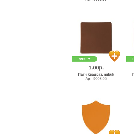
999 шт.
1
1.00р.
Патч Квадрат, nubuk
П
Арт. 9003.05