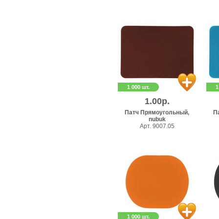
1 000 шт.
1
1.00р.
Патч Прямоугольный,
П
nubuk
Арт. 9007.05
1 000 шт.