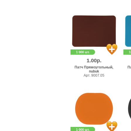
1 000 шт.
1
1.00р.
Патч Прямоугольный,
П
nubuk
Арт. 9007.05
1 000 шт.