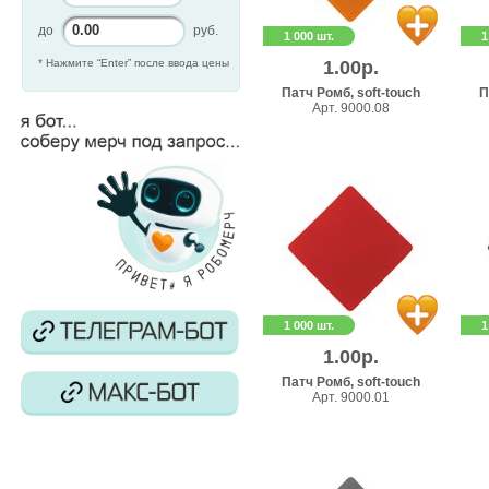
до
руб.
1 000 шт.
1
* Нажмите “Enter” после ввода цены
1.00р.
Патч Ромб, soft-touch
П
Арт. 9000.08
1 000 шт.
1
1.00р.
Патч Ромб, soft-touch
Арт. 9000.01