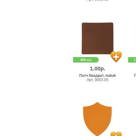
999 шт.
1
1.00р.
Патч Квадрат, nubuk
П
Арт. 9003.05