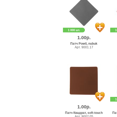
1 000 шт.
1
1.00р.
Патч Ромб, nubuk
Арт. 9001.17
1
1.00р.
Патч Квадрат, soft-touch
Пат
Арт. 9002.05