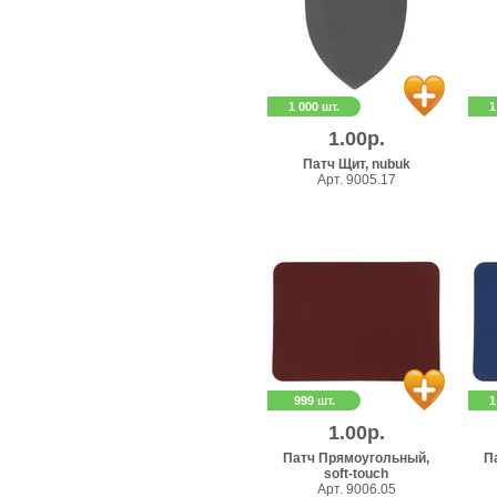
1 000 шт.
1
1.00р.
Патч Щит, nubuk
Арт. 9005.17
999 шт.
1
1.00р.
Патч Прямоугольный,
П
soft-touch
Арт. 9006.05