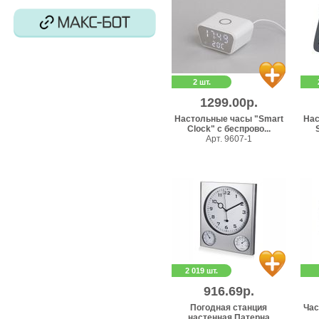
2 шт.
1299.00р.
Настольные часы "Smart
Нас
Clock" с беспрово...
Арт. 9607-1
2 019 шт.
916.69р.
Погодная станция
Час
настенная Патерна