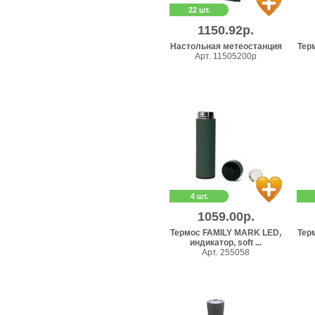
22 шт.
1150.92р.
Настольная метеостанция
Тер
Арт. 11505200p
4 шт.
1059.00р.
Термос FAMILY MARK LED,
Тер
индикатор, soft ...
Арт. 255058