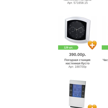
Арт. 571658.15
129 шт.
390.00р.
Погодная станция
Час
настенная Кусто
Арт. 188700p