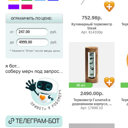
752.98р.
ОГРАНИЧИТЬ ПО ЦЕНЕ:
Кулинарный термометр
Тер
Steak
от
руб.
Арт. 814330p
до
руб.
* Нажмите “Enter” после ввода цены
65 шт.
2490.00р.
Термометр Галилей в
Тер
деревянном корпусе, ...
Арт. 17696.10