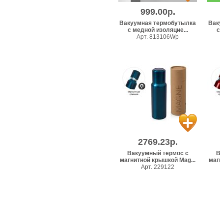
999.00р.
Вакуумная термобутылка
Вак
с медной изоляцие...
с
Арт. 813106Wp
2769.23р.
Вакуумный термос c
В
магнитной крышкой Mag...
маг
Арт. 229122