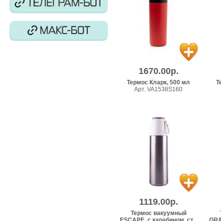
1670.00р.
Термос Кларк, 500 мл
Т
Арт. VA1538S160
1119.00р.
Термос вакуумный
ESCAPE, с карабином, ст...
GRAD