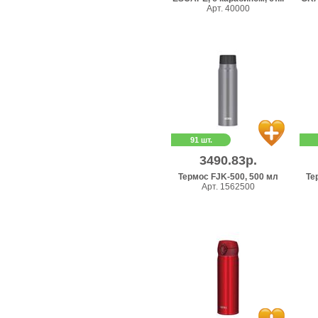
Арт. 40000
91 шт.
3490.83р.
Термос FJK-500, 500 мл
Те
Арт. 1562500