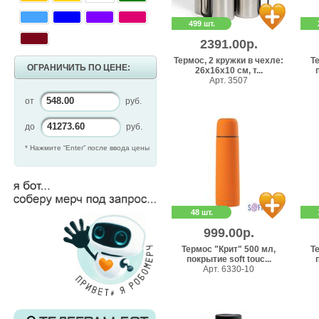
499 шт.
2391.00р.
Термос, 2 кружки в чехле:
Т
ОГРАНИЧИТЬ ПО ЦЕНЕ:
26х16х10 см, т...
Арт. 3507
от
руб.
до
руб.
* Нажмите “Enter” после ввода цены
48 шт.
999.00р.
Термос "Крит" 500 мл,
Т
покрытие soft touc...
Арт. 6330-10