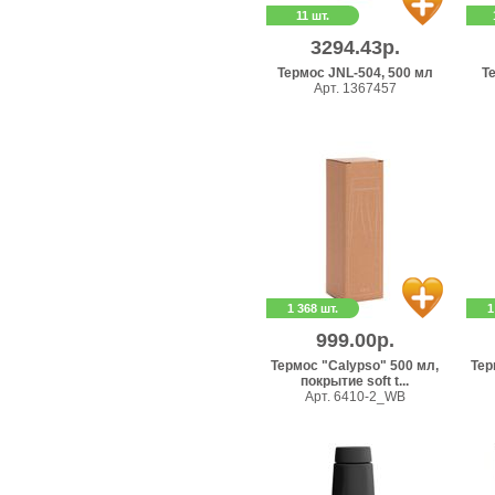
11 шт.
3294.43р.
Термос JNL-504, 500 мл
Т
Арт. 1367457
1 368 шт.
1
999.00р.
Термос "Calypso" 500 мл,
Тер
покрытие soft t...
Арт. 6410-2_WB