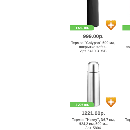
1 580 шт.
999.00р.
Термос "Calypso" 500 мл,
покрытие soft t...
по
Арт. 6410-3_WB
4 207 шт.
1221.00р.
Термос "Henry", D6,7 см,
Те
H24,2 см, 500 м...
Арт. 5804