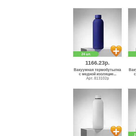
24 шт.
1166.23р.
Вакуумная термобутылка
Вак
с медной изоляцие...
с
Арт. 813102p
2