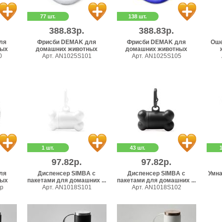
77 шт.
138 шт.
388.83р.
388.83р.
ля
Фрисби DEMAK для
Фрисби DEMAK для
Оше
ных
домашних животных
домашних животных
0
Арт. AN1025S101
Арт. AN1025S105
1 шт.
43 шт.
97.82р.
97.82р.
ля
Диспенсер SIMBA с
Диспенсер SIMBA с
Умна
ных
пакетами для домашних ...
пакетами для домашних ...
0p
Арт. AN1018S101
Арт. AN1018S102