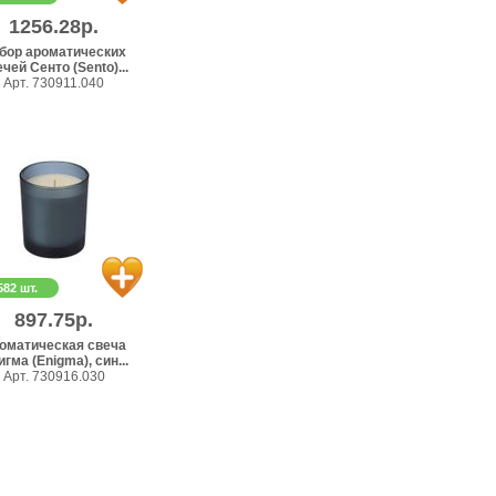
1256.28р.
бор ароматических
чей Сенто (Sento)...
Арт. 730911.040
582 шт.
897.75р.
оматическая свеча
гма (Enigma), син...
Арт. 730916.030