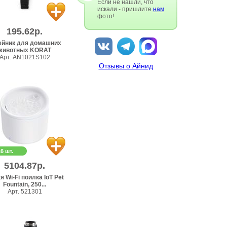
Если не нашли, что
искали - пришлите
нам
фото!
195.62р.
йник для домашних
животных KORAT
Арт. AN1021S102
Отзывы о Айнид
16 шт.
5104.87р.
я Wi-Fi поилка IoT Pet
Fountain, 250...
Арт. 521301