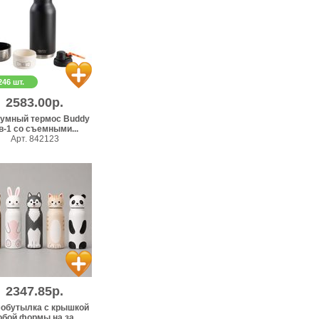
246 шт.
2583.00р.
умный термос Buddy
в-1 со съемными...
Арт. 842123
2347.85р.
обутылка с крышкой
бой формы на за...