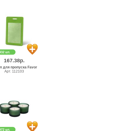
432 шт.
167.38р.
л для пропуска Favor
Арт. 112103
972 шт.