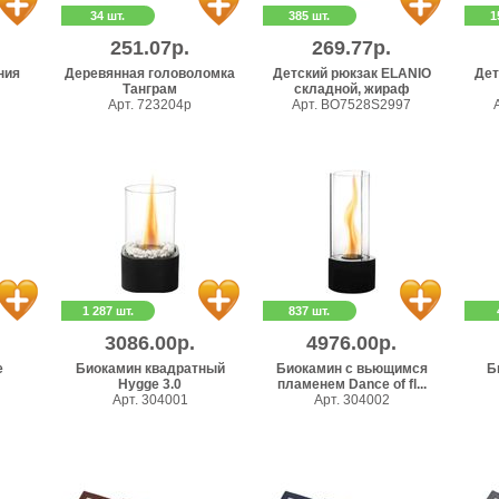
34 шт.
385 шт.
1
251.07р.
269.77р.
ния
Деревянная головоломка
Детский рюкзак ELANIO
Дет
Танграм
складной, жираф
Арт. 723204p
Арт. BO7528S2997
1 287 шт.
837 шт.
3086.00р.
4976.00р.
e
Биокамин квадратный
Биокамин с вьющимся
Б
Hygge 3.0
пламенем Dance of fl...
Арт. 304001
Арт. 304002