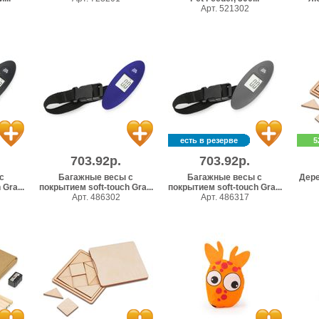
Арт. 521302
есть в резерве
5
703.92р.
703.92р.
с
Багажные весы с
Багажные весы с
Дере
Gra...
покрытием soft-touch Gra...
покрытием soft-touch Gra...
Арт. 486302
Арт. 486317