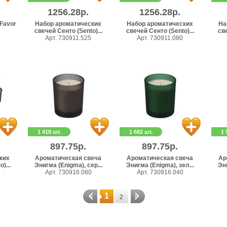
1256.28р.
1256.28р.
Favor
Набор ароматических
Набор ароматических
На
свечей Сенто (Sento)...
свечей Сенто (Sento)...
све
Арт. 730911.525
Арт. 730911.080
1 418 шт.
1 682 шт.
1 
897.75р.
897.75р.
ких
Ароматическая свеча
Ароматическая свеча
Ар
)...
Энигма (Enigma), сер...
Энигма (Enigma), зел...
Эни
Арт. 730916.080
Арт. 730916.040
1
2