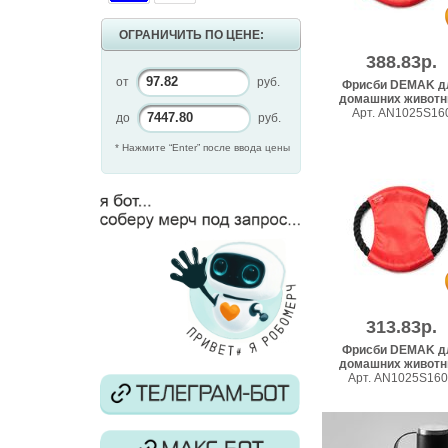
ОГРАНИЧИТЬ ПО ЦЕНЕ:
388.83р.
от
руб.
Фрисби DEMAK д
домашних живот
Арт. AN1025S16
до
руб.
* Нажмите “Enter” после ввода цены
313.83р.
Фрисби DEMAK д
домашних живот
Арт. AN1025S16