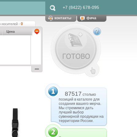
+7 (8422) 678-095
контакты
фича
0
 носителей -
Цена
87517
столько
позиций в каталоге для
создания вашего мерча.
Мы стремимся дать
лучший выбор
сувенирной продукции на
территории России.