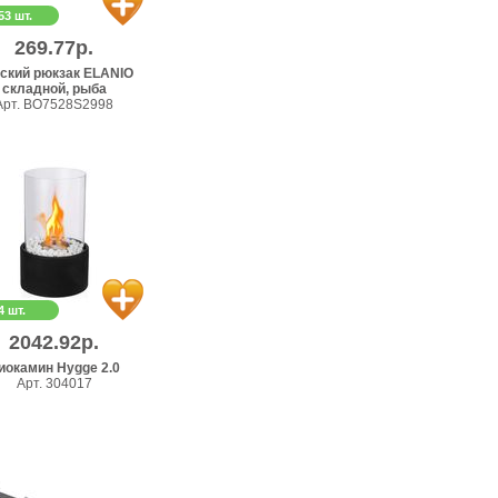
53 шт.
269.77р.
ский рюкзак ELANIO
складной, рыба
Арт. BO7528S2998
4 шт.
2042.92р.
иокамин Hygge 2.0
Арт. 304017