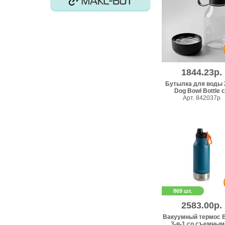
1844.23р.
Бутылка для воды 2
Dog Bowl Bottle с.
Арт. 842037p
869 шт.
2583.00р.
Вакуумный термос 
3-в-1 со съемными