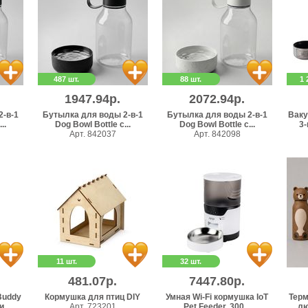
487 шт.
88 шт.
1 
1947.94р.
2072.94р.
-в-1
Бутылка для воды 2-в-1
Бутылка для воды 2-в-1
Ваку
..
Dog Bowl Bottle с...
Dog Bowl Bottle с...
3-
Арт. 842037
Арт. 842098
11 шт.
32 шт.
481.07р.
7447.80р.
Buddy
Кормушка для птиц DIY
Умная Wi-Fi кормушка IoT
Терм
...
Арт. 723201
Pet Feeder, 300...
лю