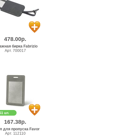
478.00р.
ажная бирка Fabrizio
Арт. 700017
51 шт.
167.38р.
л для пропуска Favor
Арт. 112110