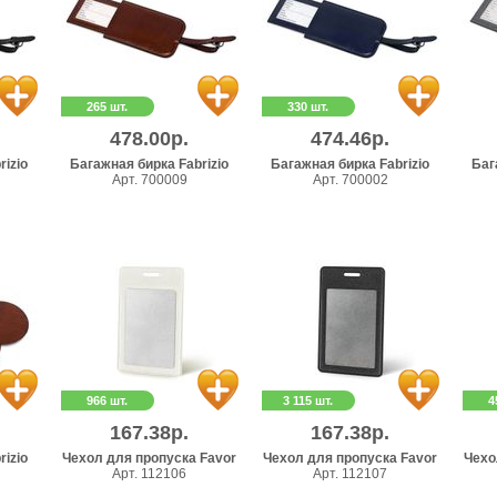
265 шт.
330 шт.
478.00р.
474.46р.
rizio
Багажная бирка Fabrizio
Багажная бирка Fabrizio
Баг
Арт. 700009
Арт. 700002
966 шт.
3 115 шт.
4
167.38р.
167.38р.
izio
Чехол для пропуска Favor
Чехол для пропуска Favor
Чехо
Арт. 112106
Арт. 112107