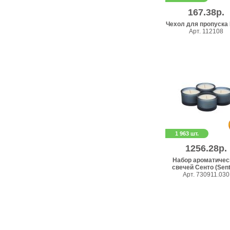
167.38р.
Чехол для пропуска 
Арт. 112108
1 963 шт.
1256.28р.
Набор ароматичес
свечей Сенто (Sento
Арт. 730911.030