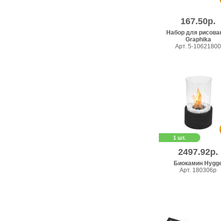
167.50р.
Набор для рисова
Graphika
Арт. 5-10621800
1 шт.
2497.92р.
Биокамин Hygg
Арт. 180306p