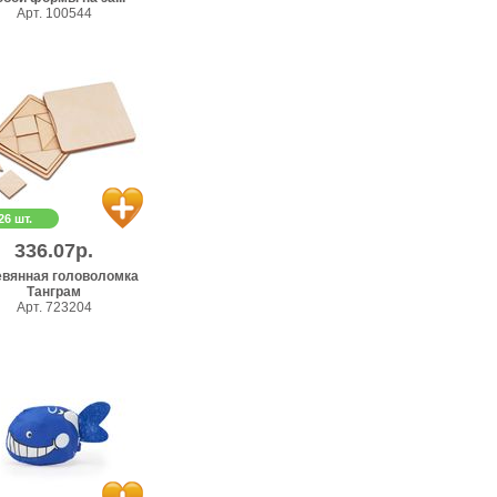
Арт. 100544
26 шт.
336.07р.
вянная головоломка
Танграм
Арт. 723204