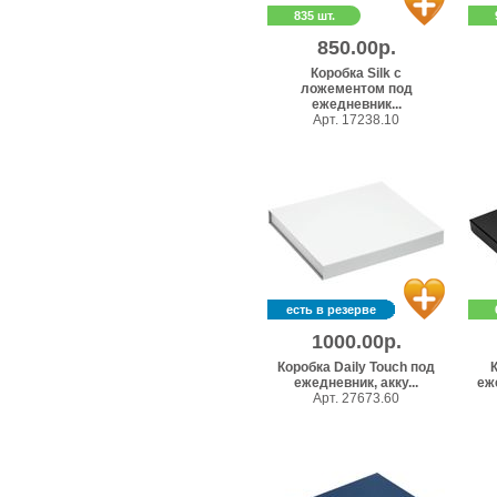
835 шт.
850.00р.
Коробка Silk с
ложементом под
ежедневник...
Арт. 17238.10
есть в резерве
1000.00р.
Коробка Daily Touch под
К
ежедневник, акку...
еж
Арт. 27673.60