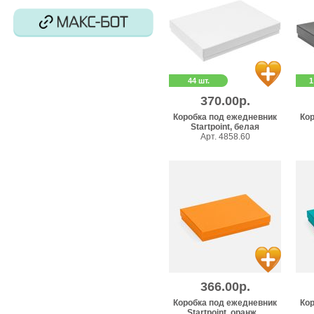
44 шт.
1
370.00р.
Коробка под ежедневник
Ко
Startpoint, белая
Арт. 4858.60
366.00р.
Коробка под ежедневник
Ко
Startpoint, оранж...