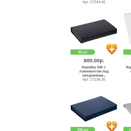
Арт. 17244.40
95 шт.
800.00р.
Коробка Silk с
Ко
ложементом под
ежедневник...
Арт. 17238.30
938 шт.
1