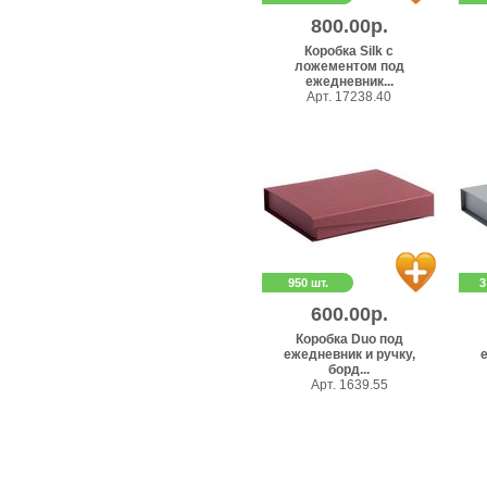
800.00р.
Коробка Silk с
ложементом под
ежедневник...
Арт. 17238.40
950 шт.
3
600.00р.
Коробка Duo под
ежедневник и ручку,
е
борд...
Арт. 1639.55