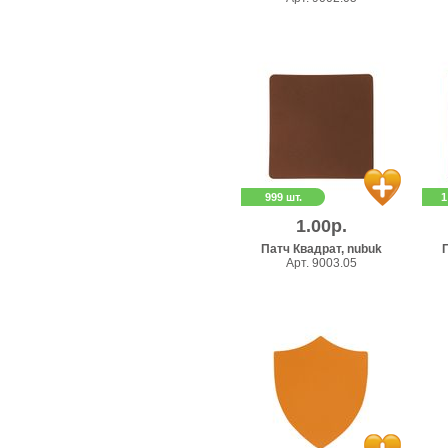
999 шт.
1
1.00р.
Патч Квадрат, nubuk
П
Арт. 9003.05