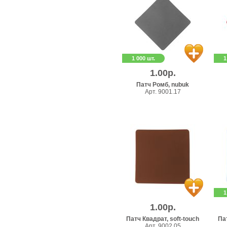
1 000 шт.
1
1.00р.
Патч Ромб, nubuk
Арт. 9001.17
1
1.00р.
Патч Квадрат, soft-touch
Пат
Арт. 9002.05