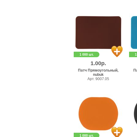
1 000 шт.
1
1.00р.
Патч Прямоугольный,
П
nubuk
Арт. 9007.05
1 000 шт.