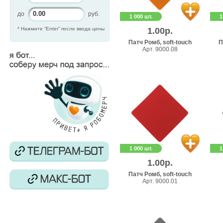
до
руб.
1 000 шт.
1
* Нажмите “Enter” после ввода цены
1.00р.
Патч Ромб, soft-touch
П
Арт. 9000.08
1 000 шт.
1
1.00р.
Патч Ромб, soft-touch
Арт. 9000.01