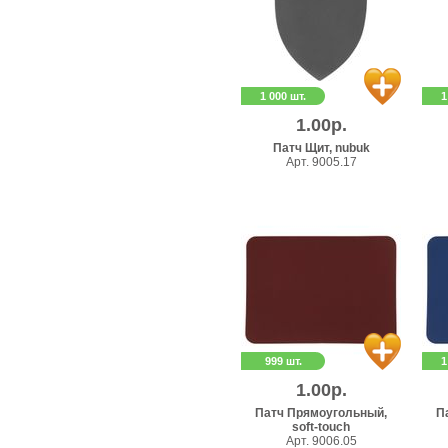
1 000 шт.
1
1.00р.
Патч Щит, nubuk
Арт. 9005.17
999 шт.
1
1.00р.
Патч Прямоугольный,
П
soft-touch
Арт. 9006.05