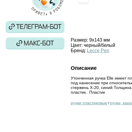
Размер:
9х143 мм
Цвет:
черный/белый
Бренд:
Lecce Pen
Описание
Утонченная ручка Elle имеет 
под нанесение при относитель
стержень X-20, синий.Толщина
пластик.. Пластик
ручки пластиковые
ручки, кар
/