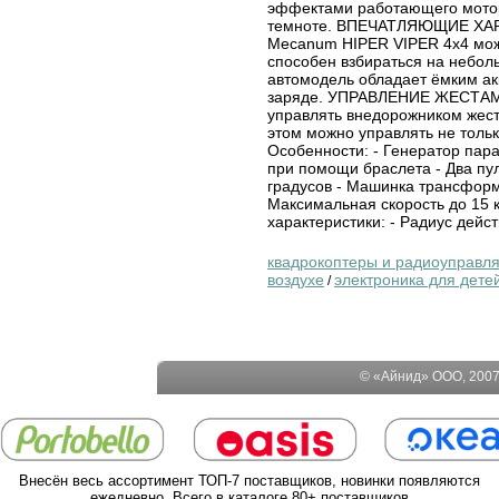
эффектами работающего мотора
темноте. ВПЕЧАТЛЯЮЩИЕ ХАР
Mecanum HIPER VIPER 4х4 может
способен взбираться на небол
автомодель обладает ёмким ак
заряде. УПРАВЛЕНИЕ ЖЕСТАМИ
управлять внедорожником жеста
этом можно управлять не толь
Особенности: - Генератор пар
при помощи браслета - Два пу
градусов - Машинка трансформ
Максимальная скорость до 15 к
характеристики: - Радиус дейст
квадрокоптеры и радиоуправл
воздухе
электроника для дете
/
© «Айнид» ООО, 2007-
Внесён весь ассортимент ТОП-7 поставщиков, новинки появляются
ежедневно. Всего в каталоге 80+ поставщиков