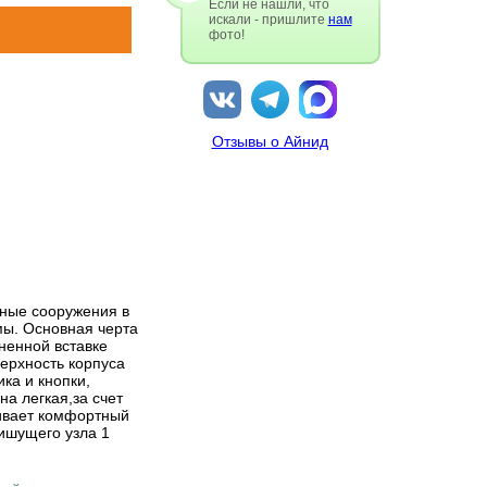
Если не нашли, что
искали - пришлите
нам
фото!
Отзывы о Айнид
рные сооружения в
мы. Основная черта
ненной вставке
ерхность корпуса
ка и кнопки,
а легкая,за счет
чивает комфортный
пишущего узла 1