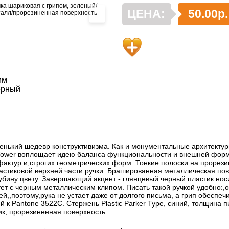
ЦЕНА:
50.00р.
›
мм
ерный
ленький шедевр конструктивизма. Как и монументальные архитекту
 Tower воплощает идею баланса функциональности и внешней фор
 фактур и,строгих геометрических форм. Тонкие полоски на прорези
астиковой верхней части ручки. Брашированная металлическая пов
убину цвету. Завершающий акцент - глянцевый черный пластик носи
ет с черным металлическим клипом. Писать такой ручкой удобно:,он
й,,поэтому,рука не устает даже от долгого письма, а грип обеспе
кий к Pantone 3522C. Стержень Plastic Parker Type, синий, толщина 
ик, прорезиненная поверхность