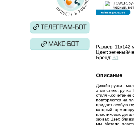
‹
есть в резерве
Размер:
11х142 
Цвет:
зеленый/ч
Бренд:
B1
Описание
Дизайн ручки - ма
этом стиле, ручка
стиля -,сочетание
повторяются на пл
придает особую гл
который гармониру
пластиковых детале
захват. Цвет, близ
мм. Металл, пласт