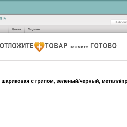
ИПА
Выбрано
Цвета
Модель
 шариковая с грипом, зеленый/черный, металл/п