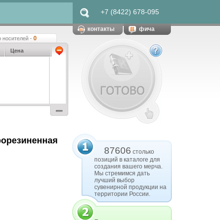
+7 (8422) 678-095
контакты
фича
0
 носителей -
Цена
рорезиненная
87606
столько
позиций в каталоге для
создания вашего мерча.
Мы стремимся дать
лучший выбор
сувенирной продукции на
территории России.