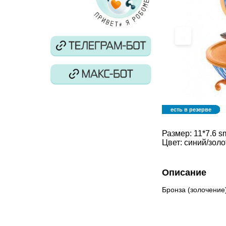
‹
есть в резерве
Размер:
11*7.6 s
Цвет:
синий/золо
Описание
Бронза (золочение)