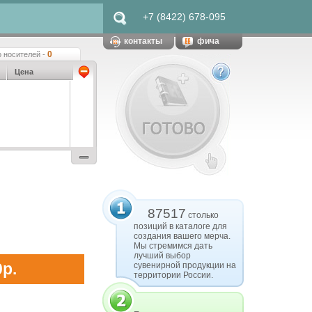
+7 (8422) 678-095
контакты
фича
0
 носителей -
Цена
87517
столько
позиций в каталоге для
создания вашего мерча.
Мы стремимся дать
лучший выбор
0р.
сувенирной продукции на
территории России.