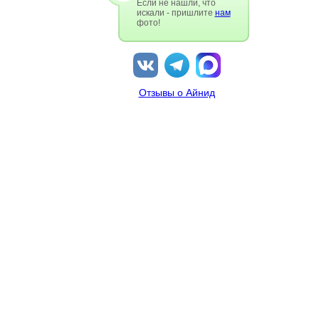
Если не нашли, что
искали - пришлите
нам
фото!
Отзывы о Айнид