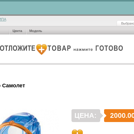
ИПА
Выбрано
Цвета
Модель
 Самолет
ЦЕНА:
2000.0