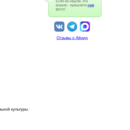
Если не нашли, что
искали - пришлите
нам
фото!
Отзывы о Айнид
ьной культуры.