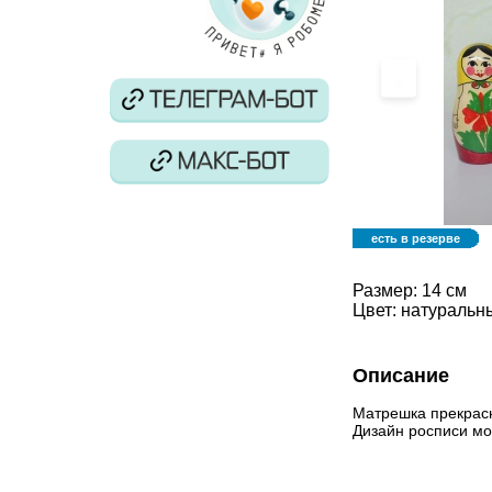
‹
есть в резерве
Размер:
14 см
Цвет:
натуральн
Описание
Матрешка прекрасн
Дизайн росписи мо