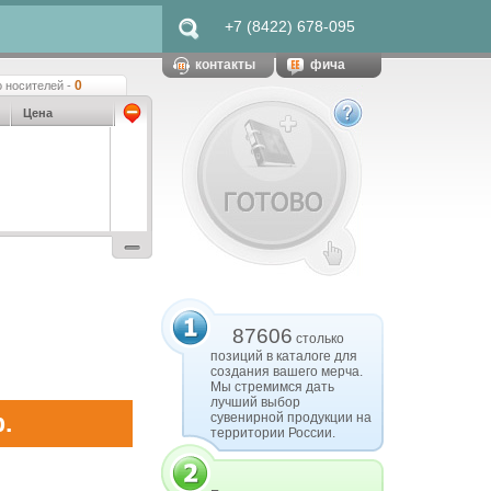
+7 (8422) 678-095
контакты
фича
0
 носителей -
Цена
87606
столько
позиций в каталоге для
создания вашего мерча.
Мы стремимся дать
лучший выбор
.
сувенирной продукции на
территории России.