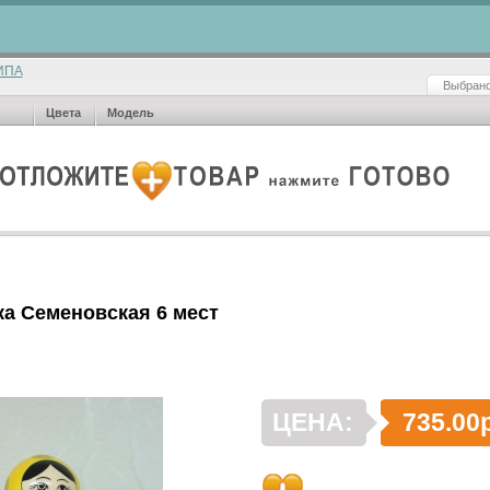
ИПА
Выбрано
Цвета
Модель
а Семеновская 6 мест
ЦЕНА:
735.00р