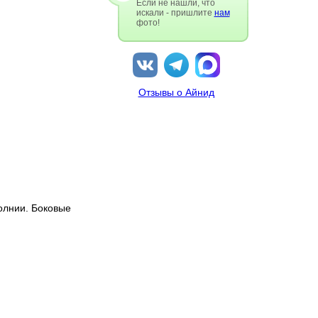
Если не нашли, что
искали - пришлите
нам
фото!
Отзывы о Айнид
олнии. Боковые