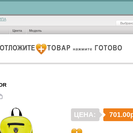
ИПА
Выбрано
Цвета
Модель
OR
ЦЕНА:
701.00р