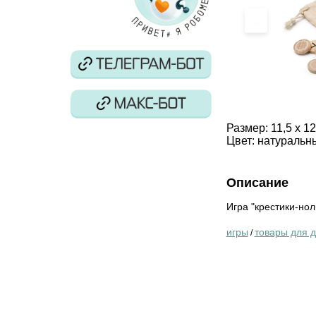
‹
Размер:
11,5 x 1
Цвет:
натуральн
Описание
Игра "крестики-нол
игры
товары для 
/