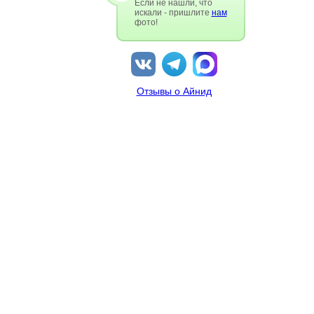
Если не нашли, что
искали - пришлите
нам
фото!
Отзывы о Айнид