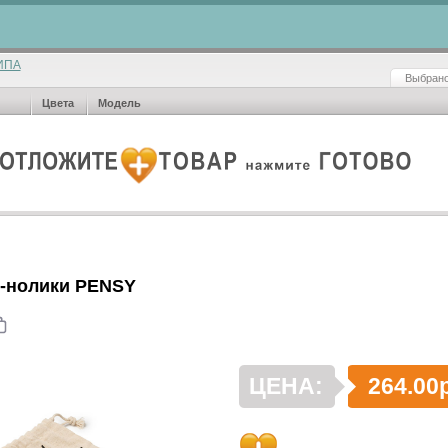
ИПА
Выбрано
Цвета
Модель
и-нолики PENSY
ЦЕНА:
264.00р