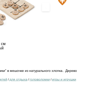
›
2 см
ый
ики" в мешочке из натурального хлопка.. Дерево
детей
для отдыха
головоломки
игры и игрушки
/
/
/