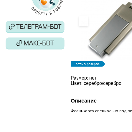
‹
есть в резерве
Размер:
нет
Цвет:
серебро/серебро
Описание
Флеш-карта специально под п