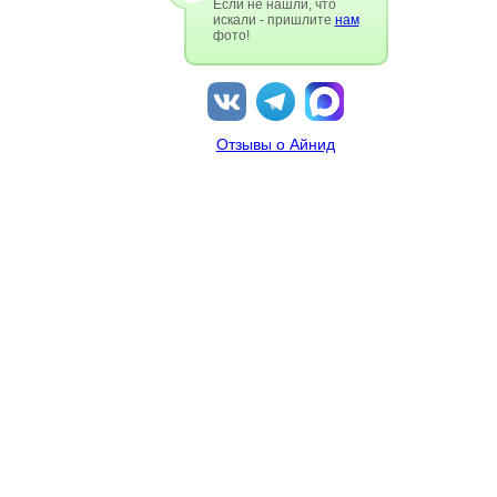
Если не нашли, что
искали - пришлите
нам
фото!
Отзывы о Айнид