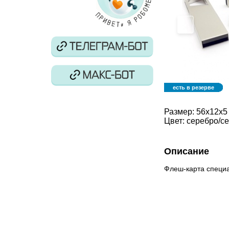
‹
есть в резерве
Размер:
56х12х5
Цвет:
серебро/с
Описание
Флеш-карта специа