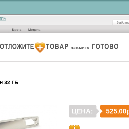
ИПА
Выбрано
Цвета
Модель
 32 ГБ
ЦЕНА:
525.00р