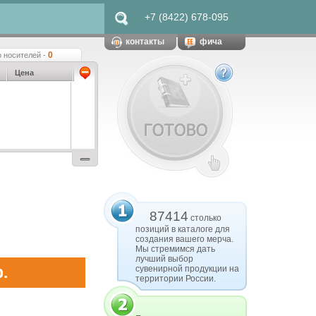
+7 (8422) 678-095
контакты
фича
0
 носителей -
Цена
87414
столько
позиций в каталоге для
создания вашего мерча.
Мы стремимся дать
лучший выбор
.
сувенирной продукции на
территории России.