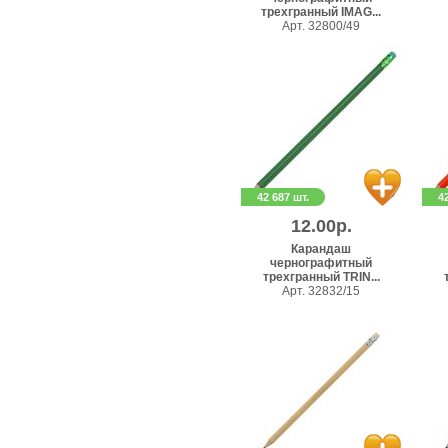
трехгранный IMAG...
Арт. 32800/49
42 687 шт.
4
12.00р.
Карандаш
чернографитный
трехгранный TRIN...
Арт. 32832/15