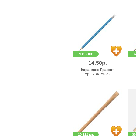
9 452 шт.
3
14.50р.
Карандаш Графит
Арт. 234150.32
10 222 шт.
36