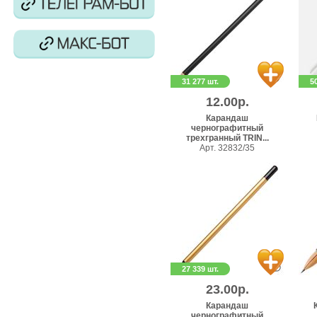
31 277 шт.
5
12.00р.
Карандаш
чернографитный
трехгранный TRIN...
Арт. 32832/35
27 339 шт.
23.00р.
Карандаш
чернографитный