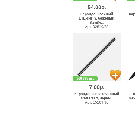
54.00р.
Карандаш вечный
Ка
ETERNITY, бежевый,
бамбу...
Арт. 32810/28
366 795 шт.
7.00р.
Карандаш незаточенный
Draft Craft, черны...
чех
Арт. 15169.30