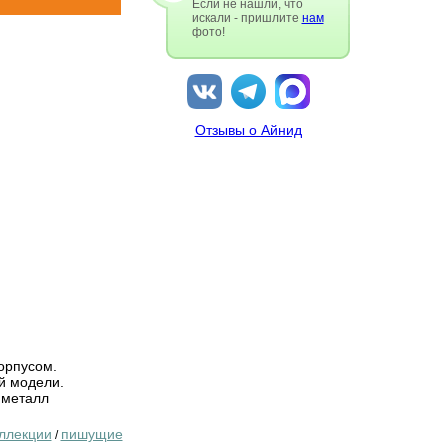
Если не нашли, что
искали - пришлите
нам
фото!
Отзывы о Айнид
орпусом.
й модели.
;металл
ллекции
пишущие
/