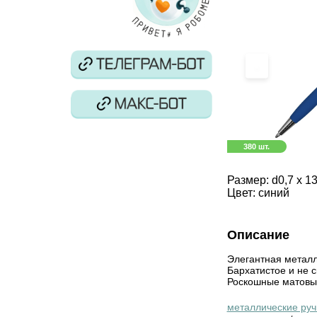
‹
380 шт.
Размер:
d0,7 х 1
Цвет:
синий
Описание
Элегантная металл
Бархатистое и не 
Роскошные матовые
металлические руч