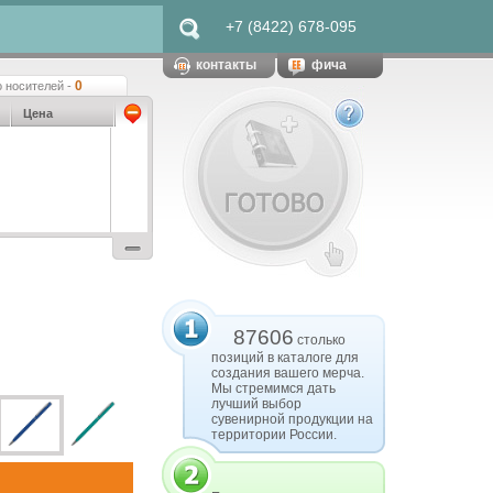
+7 (8422) 678-095
контакты
фича
0
 носителей -
Цена
87606
столько
позиций в каталоге для
создания вашего мерча.
Мы стремимся дать
лучший выбор
сувенирной продукции на
территории России.