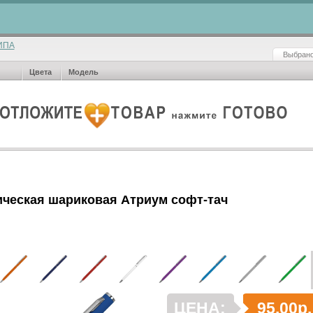
ИПА
Выбрано
Цвета
Модель
ическая шариковая Атриум софт-тач
ЦЕНА:
95.00р.