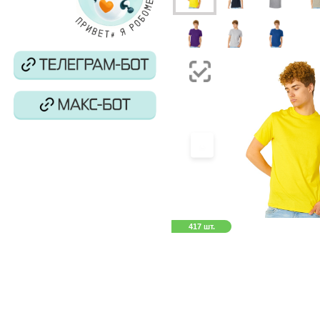
‹
417 шт.