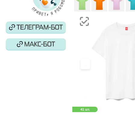
‹
41 шт.