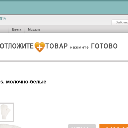
ИПА
Выбрано
Цвета
Модель
is, молочно-белые