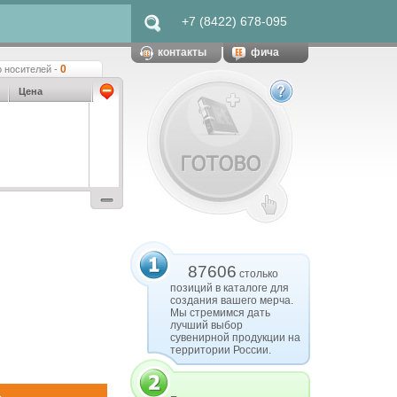
+7 (8422) 678-095
контакты
фича
0
 носителей -
Цена
87606
столько
позиций в каталоге для
создания вашего мерча.
Мы стремимся дать
лучший выбор
сувенирной продукции на
территории России.