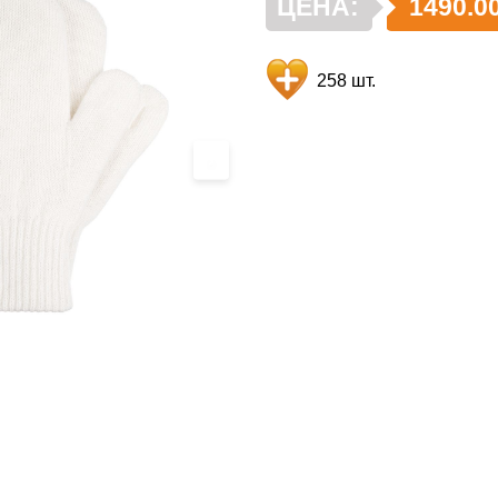
ЦЕНА:
1490.0
258 шт.
›